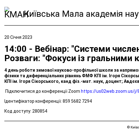
Київська Мала академія нау
20 Січня 2023
14:00 - Вебінар: "Системи числ
Розваги: "Фокуси із гральними 
4 день роботи зимової науково-профільної школи за напрям
фізики та диференціальних рівнянь ФМФ КПІ ім. Ігоря Сікорс
КПІ ім. Ігоря Сікорського, канд фіз.-мат. наук, доцент; Авд
Підключитися до конференції Zoom
https://us02web.zoom.us/
Ідентифікатор конференції: 859 5682 7294
Код доступу: 280854
© Київ