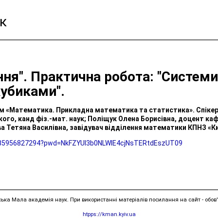
к
ення". Практична робота: "Системи
кубиками".
ом «Математика. Прикладна математика та статистика». Спікер
ького, канд фіз.-мат. наук; Поліщук Олена Борисівна, доцент 
єєва Тетяна Василівна, завідувач відділення математики КПНЗ «К
j/85956827294?pwd=NkFZYUl3b0NLWlE4cjNsTERtdEszUT09
ська Мала академія наук. При використанні матеріалів посилання на сайт - обов'
htpps://kman.kyiv.ua