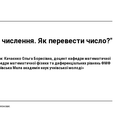
 числення. Як перевести число?"
и: Качаєнко Ольга Борисівна, доцент кафедри математичної
кафедри математичної фізики та диференціальних рівнянь ФМФ
иївська Мала академія наук учнівської молоді»
язкове.