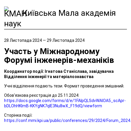
Київська Мала академія
наук
28 Листопада 2024 — 29 Листопада 2024
Участь у Міжнародному
Форумі інженерів-механіків
Координатор події: Ігнатова Станіслава, завідувачка
Відділення інженерії та матеріалознавства
Учні відділення подають тези. Формат проведення змішаний.
Обов'язкова реєстрація до 25.11.2024:
https://docs.google.com/forms/d/e/1FAIpQLSdvWAlOA5_scApr-
bDLOhHKImB-KKYgNK7qlE3Nu8wX_F19dQ/viewform
Сторінка події:
https://conf.mmi.kpi.ua/public/conferences/29/2024/Forum_2024