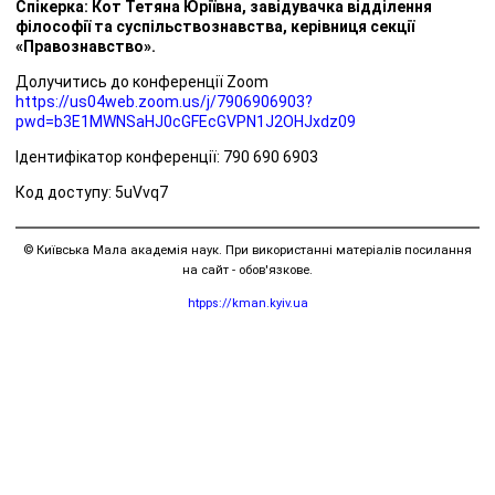
Спікерка: Кот Тетяна Юріївна, завідувачка відділення
філософії та суспільствознавства, керівниця секції
«Правознавство».
Долучитись до конференції Zoom
https://us04web.zoom.us/j/7906906903?
pwd=b3E1MWNSaHJ0cGFEcGVPN1J2OHJxdz09
Ідентифікатор конференції: 790 690 6903
Код доступу: 5uVvq7
© Київська Мала академія наук. При використанні матеріалів посилання
на сайт - обов'язкове.
htpps://kman.kyiv.ua