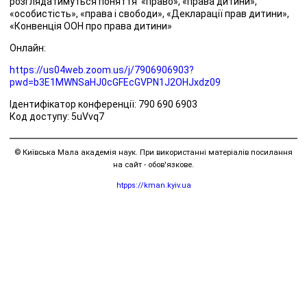
розглядатимуться поняття «право», «права дитини»,
«особистість», «права і свободи», «Декларації прав дитини»,
«Конвенція ООН про права дитини»
Онлайн:
https://us04web.zoom.us/j/7906906903?
pwd=b3E1MWNSaHJ0cGFEcGVPN1J2OHJxdz09
Ідентифікатор конференції: 790 690 6903
Код доступу: 5uVvq7
© Київська Мала академія наук. При використанні матеріалів посилання
на сайт - обов'язкове.
htpps://kman.kyiv.ua