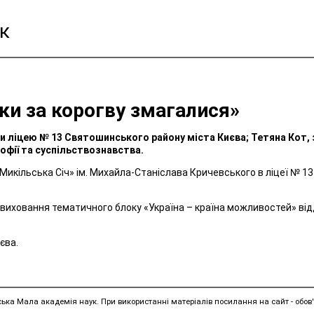
к
аки за корогву змагалися»
ти ліцею № 13 Святошинського району міста Києва; Тетяна Кот, 
софії та суспільствознавства.
 «Микільська Січ» ім. Михайла-Станіслава Кричевського в ліцеї № 
виховання тематичного блоку «Україна – країна можливостей» відд
єва.
ська Мала академія наук. При використанні матеріалів посилання на сайт - обов'