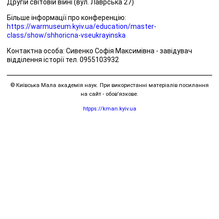
Другій світовій війні (вул. Лаврська 27)
Більше інформації про конференцію:
https://warmuseum.kyiv.ua/education/master-
class/show/shhoricna-vseukrayinska
Контактна особа: Сивенко Софія Максимівна - завідувач
відділення історії тел. 0955103932
© Київська Мала академія наук. При використанні матеріалів посилання
на сайт - обов'язкове.
htpps://kman.kyiv.ua