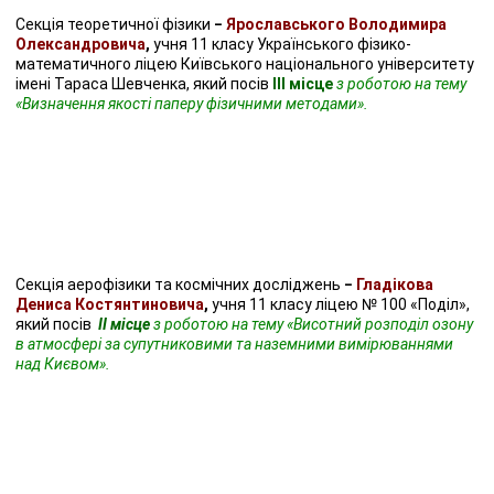
Cекція теоретичної фізики
−
Ярославського Володимира
Олександровича
,
учня 11 класу Українського фізико-
математичного ліцею Київського національного університету
імені Тараса Шевченка, який посів
ІІІ місце
з роботою на тему
«Визначення якості паперу фізичними методами».
Секція аерофізики та космічних досліджень
−
Гладікова
Дениса Костянтиновича
,
учня 11 класу ліцею № 100 «Поділ»,
який посів
ІІ місце
з роботою на тему «Висотний розподіл озону
в атмосфері за супутниковими та наземними вимірюваннями
над Києвом».