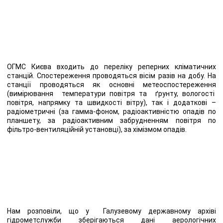
ОГМС Києва входить до переліку реперних кліматичних
станцій. Спостереження проводяться вісім разів на добу. На
станції проводяться як основні метеоспостереження
(вимірювання температури повітря та ґрунту, вологості
повітря, напрямку та швидкості вітру), так і додаткові –
радіометричні (за гамма-фоном, радіоактивністю опадів по
планшету, за радіоактивним забрудненням повітря по
фільтро-вентиляційній установці), за хімізмом опадів.
Нам розповіли, що у Галузевому державному архіві
гідрометслужби зберігаються дані аерологічних