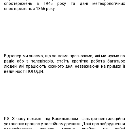
спостережень з 1945 року та дані метеорологічних
спостережень з 1866 року.
Відтепер ми знаємо, що за всіма прогнозами, які ми чуємо по
радіо або з телевізорів, стоїть кропітка робота багатьох
людей, які працюють кожного дня, незважаючи на примхи її
величності ПОГОДИ.
Р.S. З часу пожежі під Васильковом фільтро-вентиляційна
установка працює у постійному режимі. Дані про забруднення
атмосферного повітря можна знайти на сайті