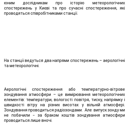
юним дослідникам про історію метеорологічних
спостережень у Києві та про сучасні спостереження, які
проводяться співробітниками станції.
На станції ведуться два напрями спостережень – аерологічні
та метеорологічні.
Аерологічні спостереження або температурно-вітрове
зондування атмосфери – це вимірювання метеорологічних
елементів: температури, вологості повітря, тиску, напрямку і
швидкості вітру на різних висотах у вільній атмосфері.
Зондування проводиться радіозондами. Але випуск зонду ми
не побачили − за браком коштів зондування атмосфери
проводиться лише вночі.