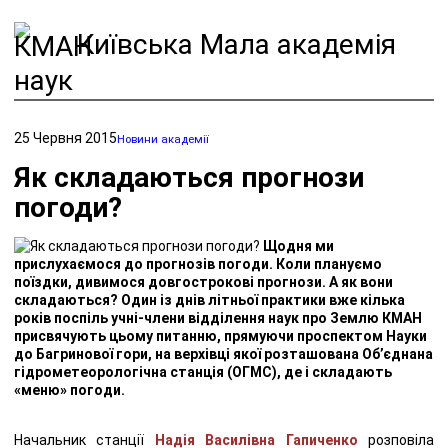
Київська Мала академія
наук
25 Червня 2015
Новини академії
Як складаються прогнози
погоди?
Щодня ми
прислухаємося до прогнозів погоди. Коли плануємо
поїздки, дивимося довгострокові прогнози. А як вони
складаються? Один із днів літньої практики вже кілька
років поспіль учні-члени відділення наук про Землю КМАН
присвячують цьому питанню, прямуючи проспектом Науки
до Багринової гори, на верхівці якої розташована Об’єднана
гідрометеорологічна станція (ОГМС), де і складають
«меню» погоди.
Начальник станції
Надія Василівна Гапиченко
розповіла