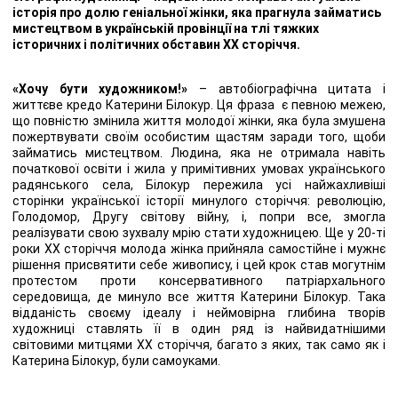
історія про долю геніальної жінки, яка прагнула займатись
мистецтвом в українській провінції на тлі тяжких
історичних і політичних обставин ХХ сторіччя.
«
Хочу бути художником!
»
– автобіографічна цитата і
життєве кредо Катерини Білокур. Ця фраза є певною межею,
що повністю змінила життя молодої жінки, яка була змушена
пожертвувати своїм особистим щастям заради того, щоби
займатись мистецтвом. Людина, яка не отримала навіть
початкової освіти і жила у примітивних умовах українського
радянського села, Білокур пережила усі найжахливіші
сторінки української історії минулого сторіччя: революцію,
Голодомор, Другу світову війну, і, попри все, змогла
реалізувати свою зухвалу мрію стати художницею. Ще у 20-ті
роки ХХ сторіччя молода жінка прийняла самостійне і мужнє
рішення присвятити себе живопису, і цей крок став могутнім
протестом проти консервативного патріархального
середовища, де минуло все життя Катерини Білокур. Така
відданість своєму ідеалу і неймовірна глибина творів
художниці ставлять її в один ряд із найвидатнішими
світовими митцями ХХ сторіччя, багато з яких, так само як і
Катерина Білокур, були самоуками.