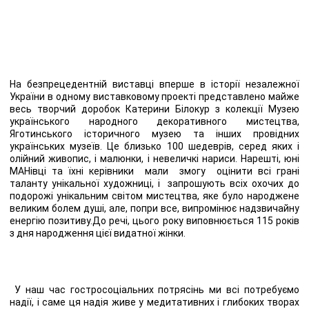
На безпрецедентній виставці вперше в історії незалежної
України в одному виставковому проекті представлено майже
весь творчий доробок Катерини Білокур з колекції Музею
українського народного декоративного мистецтва,
Яготинського історичного музею та інших провідних
українських музеїв. Це близько 100 шедеврів, серед яких і
олійний живопис, і малюнки, і невеличкі нариси. Нарешті, юні
МАНівці та їхні керівники мали змогу оцінити всі грані
таланту унікальної художниці, і запрошують всіх охочих до
подорожі унікальним світом мистецтва, яке було народжене
великим болем душі, але, попри все, випромінює надзвичайну
енергію позитиву.До речі, цього року виповнюється 115 років
з дня народження цієї видатної жінки.
У наш час гостросоціальних потрясінь ми всі потребуємо
надії, і саме ця надія живе у медитативних і глибоких творах