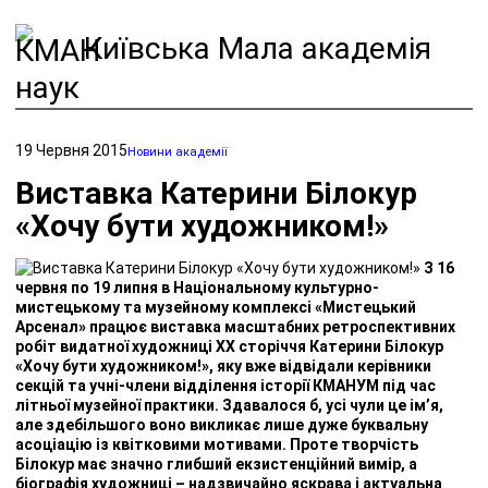
Київська Мала академія
наук
19 Червня 2015
Новини академії
Виставка Катерини Білокур
«Хочу бути художником!»
З 16
червня по 19 липня в Національному культурно-
мистецькому та музейному комплексі «Мистецький
Арсенал» працює виставка масштабних ретроспективних
робіт видатної художниці ХХ сторіччя Катерини Білокур
«Хочу бути художником!», яку вже відвідали керівники
секцій та учні-члени відділення історії КМАНУМ під час
літньої музейної практики. Здавалося б, усі чули це ім’я,
але здебільшого воно викликає лише дуже буквальну
асоціацію із квітковими мотивами. Проте творчість
Білокур має значно глибший екзистенційний вимір, а
біографія художниці – надзвичайно яскрава і актуальна