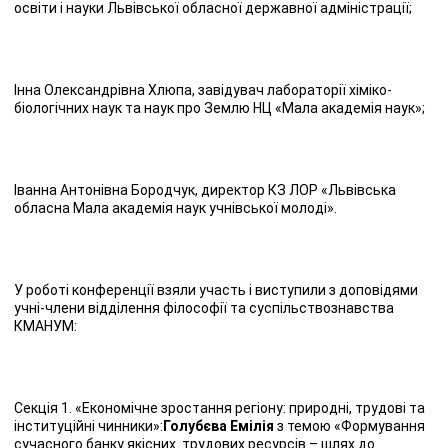
освіти і науки Львівської обласної державної адміністрації;
Інна Олександрівна Хлюпа, завідувач лабораторії хіміко-
біологічних наук та наук про Землю НЦ «Мала академія наук»;
Іванна Антонівна Бородчук, директор КЗ ЛОР «Львівська
обласна Мала академія наук учнівської молоді».
У роботі конференції взяли участь і виступили з доповідями
учні-члени відділення філософії та суспільствознавства
КМАНУМ:
Секція 1. «Економічне зростання регіону: природні, трудові та
інституційні чинники»:
Голубєва Емілія
з темою «Формування
сучасного банку якісних трудових ресурсів – шлях до