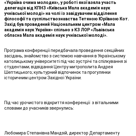
«Україна очима молодих», у роботі якої взяла участь
делегація від КПНЗ «Київська Мала академія наук
учнівської молоді» на чолі із завідувачем відділення
філософії та суспільствознавства Тетяною Юріївною Кот.
Захід був проведений Національним центром «Мала
академія наук України» спільно з КЗ ЛОР «Львівська
обласна Мала академія наук учнівської молоді».
Програма конференції передбачала проведення секційних
засідань, знайомство з системою навчання в Українському
католицькому університеті під час зустрічі та спілкування зі
студентами; відвідання Центру митрополита Андрея
Шептицького; культурний відпочинок та прогулянки
історичним центром Західної України.
Під час урочистого відкриття конференції з вітальними
словами до учасників звернулись:
Любомира Степанівна Мандзій, директор Департаменту