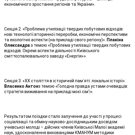
економічного зростання регіонів та України».
Секція 2. «Проблема утилізації твердих побутових відходів:
нові технології вторинної переробки, економічні перспективи
та екологічні аспекти (на прикладі свого регіону)»:
Плакіна
Олександра
з темою «Проблема утилізації твердих побутових
відходів. Окремі аспекти діяльності Київського
сміттєспалювального заводу «Енергія»».
Секція 3. «ХХ століття в історичній пам`яті: локальні історії»:
Власенко Антон
з темою «Голодна правда устами очевидців:
стратегія виживання на прикладі моєї сім′ї».
Результатом поїздки стало залучення до участі у процесі
соціалізації та обміну науково-дослідницьким досвідом
учнівської молоді – дійсних членів Київської Малої академії
наук, удосконалення вихованцями КМАНУМ методики