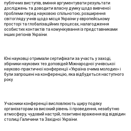
публічних виступів, вміння аргументувати результати
досліджень та доводити власну думку щодо вивченої
проблеми перед науковою спільнотою; розширення
світогляду учнів щодо місця України у європейському
просторі та глобалізаційних процесах, налагодження
особистих контактів та комунікування із представниками
інших регіонів України.
Юні науковці отримали сертифікати за участь у заході,
збірники наукових тез доповідей Міжнародної учнівської
науково-практичної конференції «Україна очима молодих» і
були запрошені на конференцію, яка відбудеться наступного
року.
Учасники конференції висловлюють щиру подяку
організаторам за високий рівень її проведення, незабутню
атмосферу, чудовий настрій, позитивні враження від відвідин
столиці Галичини та Західної України.