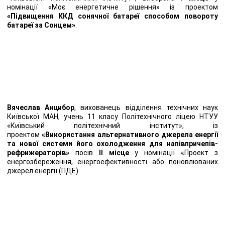
номінації «Моє енергетичне рішення» із проектом
«Підвищення ККД сонячної батареї способом повороту
батареї за Сонцем»
.
Вячеслав Анцибор
, вихованець відділення технічних наук
Київської МАН, учень 11 класу Політехнічного ліцею НТУУ
«Київський політехнічний інститут», із
проектом
«Використання альтернативного джерела енергії
та нової системи його охолодження для напівпричепів-
рефрижераторів»
посів
ІІ місце
у номінації «Проект з
енергозбереження, енергоефективності або поновлюваних
джерел енергії (ПДЕ).