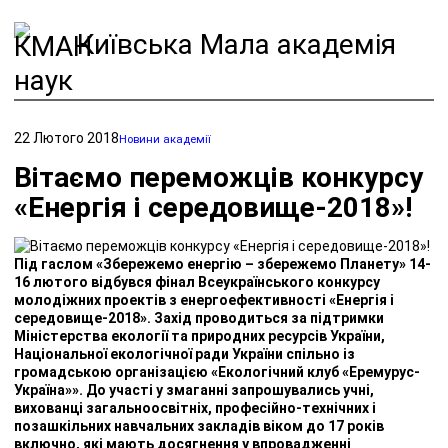
Київська Мала академія
наук
22 Лютого 2018
Новини академії
Вітаємо переможців конкурсу
«Енергія і середовище-2018»!
Під гаслом «Збережемо енергію – збережемо Планету» 14-
16 лютого відбувся фінал Всеукраїнського конкурсу
молодіжних проектів з енергоефективності «Енергія і
середовище-2018». Захід проводиться за підтримки
Міністерства екології та природних ресурсів України,
Національної екологічної ради України спільно із
громадською організацією «Екологічний клуб «Еремурус-
Україна»». До участі у змаганні запрошувались учні,
вихованці загальноосвітніх, професійно-технічних і
позашкільних навчальних закладів віком до 17 років
включно, які мають досягнення у впровадженні