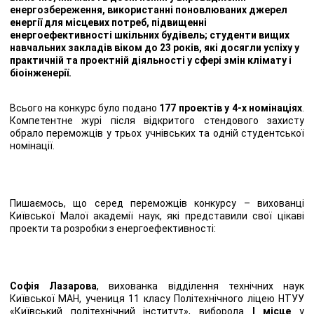
енергозбереження, використанні поновлюваних джерел
енергії для місцевих потреб, підвищенні
енергоефективності шкільних будівель; студенти вищих
навчальних закладів віком до 23 років, які досягли успіху у
практичній та проектній діяльності у сфері змін клімату і
біоінженерії.
Всього на конкурс було подано
177 проектів у 4-х номінаціях
.
Компетентне журі після відкритого стендового захисту
обрало переможців у трьох учнівських та одній студентської
номінації.
Пишаємось, що серед переможців конкурсу – вихованці
Київської Малої академії наук, які представили свої цікаві
проекти та розробки з енергоефективності:
Софія Лазарова
, вихованка відділення технічних наук
Київської МАН, учениця 11 класу Політехнічного ліцею НТУУ
«Київський політехнічний інститут», виборола
І місце
у