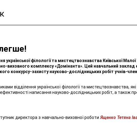
к
 легше!
ня української філології та мистецтвознавства Київської Малої
о-виховного комплексу «Домінанта». Цей навчальний заклад є о
ького конкурсу-захисту науково-дослідницьких робіт учнів-члені
ками відділення української філології та мистецтвознавства, які 
 ефективності написання науково-дослідницьких робіт, а також пр
ступник директора з навчально-виховної роботи
Ященко Тетяна Ів