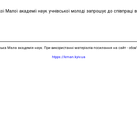
ої Малої академії наук учнівської молоді запрошує до співпраці 
ська Мала академія наук. При використанні матеріалів посилання на сайт - обов'
htpps://kman.kyiv.ua