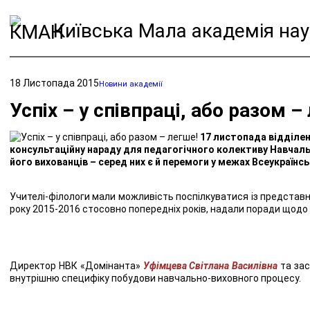
Київська Мала академія нау
18 Листопада 2015
Новини академії
Успіх – у співпраці, або разом –
17 листопада відділен
консультаційну нараду для педагогічного колективу Навчальн
його вихованців – серед них є й перемоги у межах Всеукраїнс
Учителі-філологи мали можливість поспілкуватися із представни
року 2015-2016 стосовно попередніх років, надали поради щодо
Директор НВК «Домінанта»
Уфімцева Світлана Василівна
та за
внутрішню специфіку побудови навчально-виховного процесу.