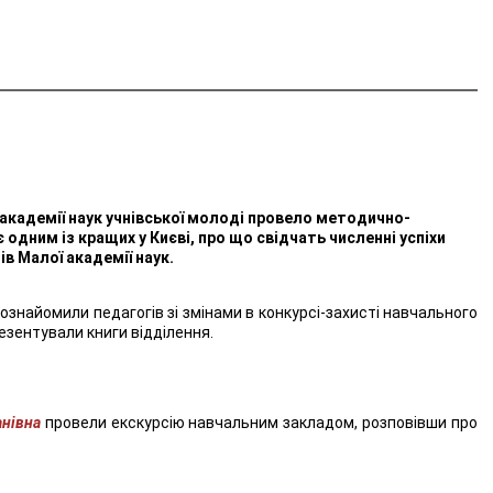
 академії наук учнівської молоді провело методично-
дним із кращих у Києві, про що свідчать численні успіхи
в Малої академії наук.
ознайомили педагогів зі змінами в конкурсі-захисті навчального
езентували книги відділення.
анівна
провели екскурсію навчальним закладом, розповівши про