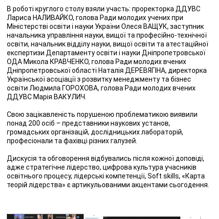
В роботі круглого столу взяли участь: проректорка ДДУВС
Лариса НАЛИВАЙКО, голова Ради молодих учених при
Міністерстві освіти і науки України Олеся ВАЩУК, заступник
начальника управління науки, вищої та професійно-технічної
освіти, начальник відділу науки, вищої освіти та атестаційної
експертизи Департаменту освіти і науки Дніпропетровської
ОДА Микола КРАВЧЕНКО, голова Ради молодих вчених
Дніпропетровської області Наталія ДЕРЕВЯГІНА, директорка
Української асоціації з розвитку менеджменту та бізнес
освіти Людмила ГОРОХОВА, голова Ради молодих вчених
ДДУВС Марія ВАКУЛИЧ.
Свою зацікавленість порушеною проблематикою виявили
понад 200 осіб – представники наукових установ,
громадських організацій, дослідницьких лабораторій,
професіонали та фахівці різних галузей.
Дискусія та обговорення відбувались після кожної доповіді,
адже стратегічне лідерство, цифрова культура учасників
освітнього процесу, лідерські компетенції, Soft skills, «Карта
теорій лідерства» є артикульованими акцентами сьогодення.