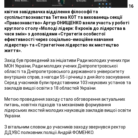
16
квітня завідувачка відділення філософії та
суспільствознавства Тетяна КОТ та вихованець секції
«Правознавство» Артур ОНИЩЕНКО взяли участь у роботі
круглого столу «Молоді лідери: 8 кроків до лідерства в
часи змін» з доповідями «Стратегія особистої
ефективності через соціально-емоційне навчання
лідерству» та «Стратегічне лідерство як мистецтво
життя».
Захід був проведений за ініціативи Ради молодих учених при
МОН України, Ради молодих учених Дніпропетровської
області та Дніпропетровського державного університету
внутрішніх справ, з нагоди 55-ї річниці з дня його заснування.
Серед учасників були представники 103 наукових установ та
закладів вищої освіти з 18 областей України.
Метою проведення заходу стало обговорення актуальних
питань, новітніх підходів та механізмів формування
лідерських якостей молодих науковців закладів вищої освіти
України.
З вітальним словом до учасників заходу звернувся ректор
ДДУВС полковник поліції Андрій ФОМЕНКО.