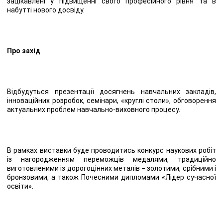
зацікавлені у підвищенні свого професійного рівня та в
набутті нового досвіду.
Про захід
Відбудуться презентації досягнень навчальних закладів,
інноваційних розробок, семінари, «круглі столи», обговорення
актуальних проблем навчально-виховного процесу.
В рамках виставки буде проводитись конкурс наукових робіт
із нагородженням переможців медалями, традиційно
виготовленими із дорогоцінних металів − золотими, срібними і
бронзовими, а також Почесними дипломами «Лідер сучасної
освіти».