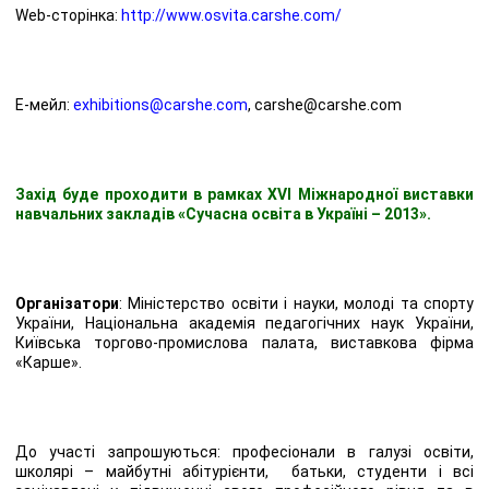
Web-сторінка:
http://www.osvita.carshe.com/
E-мейл:
exhibitions@carshe.com
, carshe@carshe.com
Захід буде проходити в рамках XVI Міжнародної виставки
навчальних закладів «Сучасна освіта в Україні – 2013».
Організатори
: Міністерство освіти і науки, молоді та спорту
України, Національна академія педагогічних наук України,
Київська торгово-промислова палата, виставкова фірма
«Карше».
До участі запрошуються: професіонали в галузі освіти,
школярі – майбутні абітурієнти, батьки, студенти і всі