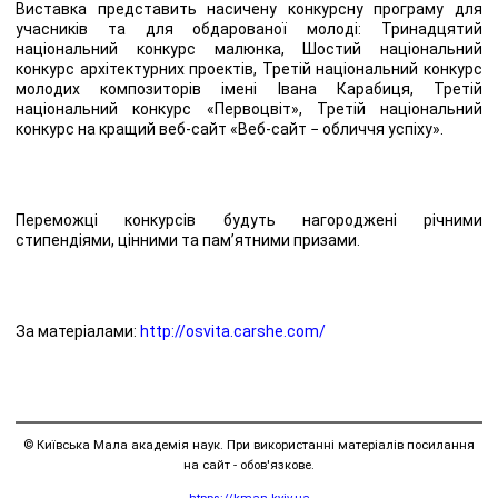
Виставка представить насичену конкурсну програму для
учасників та для обдарованої молоді: Тринадцятий
національний конкурс малюнка, Шостий національний
конкурс архітектурних проектів, Третій національний конкурс
молодих композиторів імені Івана Карабиця, Третій
національний конкурс «Первоцвіт», Третій національний
конкурс на кращий веб-сайт «Веб-сайт − обличчя успіху».
Переможці конкурсів будуть нагороджені річними
стипендіями, цінними та пам’ятними призами.
За матеріалами:
http://osvita.carshe.com/
© Київська Мала академія наук. При використанні матеріалів посилання
на сайт - обов'язкове.