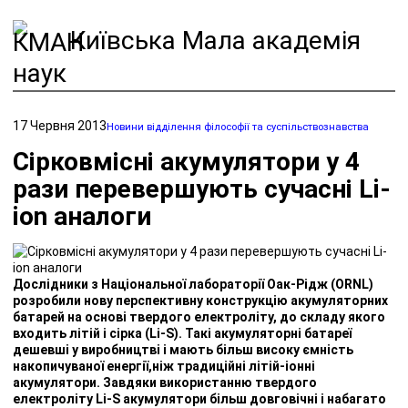
Київська Мала академія
наук
17 Червня 2013
Новини відділення філософії та суспільствознавства
Сірковмісні акумулятори у 4
рази перевершують сучасні Li-
ion аналоги
Дослідники з Національної лабораторії Оак-Рідж (ORNL)
розробили нову перспективну конструкцію акумуляторних
батарей на основі твердого електроліту, до складу якого
входить літій і сірка (Li-S). Такі акумуляторні батареї
дешевші у виробництві і мають більш високу ємність
накопичуваної енергії,ніж традиційні літій-іонні
акумулятори. Завдяки використанню твердого
електроліту Li-S акумулятори більш довговічні і набагато