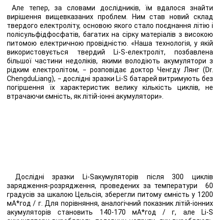
Але тепер, за словами дослідників, їм вдалося знайти
вирішення вищевказаних проблем. Ним став новий склад
твердого електроліту, основою якого стало поєднання літію і
полісульфідфосфатів, багатих на сірку матеріалів з високою
питомою електричною провідністю. «Наша технологія, у якій
використовується твердий Li-S-електроліт, позбавлена
більшої частини недоліків, якими володіють акумулятори з
рідким електролітом, − розповідає доктор Ченгду Лянг (Dr.
ChengduLiang), − дослідні зразки Li-S батарей витримують без
погіршення їх характеристик велику кількість циклів, не
втрачаючи ємність, як літій-іонні акумулятори».
Дослідні зразки Li-Sакумуляторів після 300 циклів
зарядження-розрядження, проведених за температури 60
градусів за шкалою Цельсія, зберегли питому ємність у 1200
мА*год / г. Для порівняння, аналогічний показник літій-іонних
акумуляторів становить 140-170 мА*год / г, але Li-S