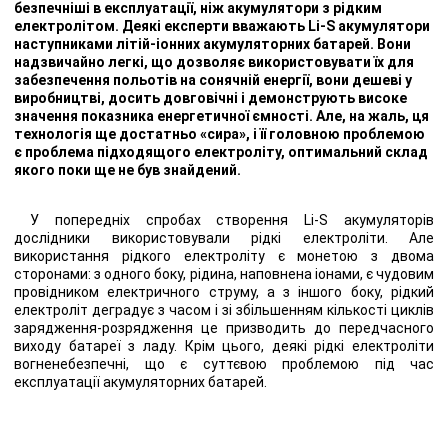
безпечніші в експлуатації, ніж акумулятори з рідким
електролітом. Деякі експерти вважають Li-S акумулятори
наступниками літій-іонних акумуляторних батарей. Вони
надзвичайно легкі, що дозволяє використовувати їх для
забезпечення польотів на сонячній енергії, вони дешеві у
виробництві, досить довговічні і демонструють високе
значення показника енергетичної ємності. Але, на жаль, ця
технологія ще достатньо «сира», і її головною проблемою
є проблема підходящого електроліту, оптимальний склад
якого поки ще не був знайдений.
У попередніх спробах створення Li-S акумуляторів
дослідники використовували рідкі електроліти. Але
використання рідкого електроліту є монетою з двома
сторонами: з одного боку, рідина, наповнена іонами, є чудовим
провідником електричного струму, а з іншого боку, рідкий
електроліт деградує з часом і зі збільшенням кількості циклів
зарядження-розрядження це призводить до передчасного
виходу батареї з ладу. Крім цього, деякі рідкі електроліти
вогненебезпечні, що є суттєвою проблемою під час
експлуатації акумуляторних батарей.