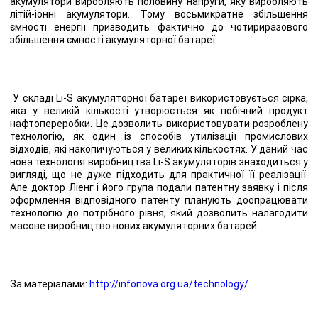
акумулятори виробляють половину напруги, яку виробляють
літій-іонні акумулятори. Тому восьмикратне збільшення
ємності енергії призводить фактично до чотириразового
збільшення ємності акумуляторної батареї.
У складі Li-S акумуляторної батареї використовується сірка,
яка у великій кількості утворюється як побічний продукт
нафтопереробки. Це дозволить використовувати розроблену
технологію, як один із способів утилізації промислових
відходів, які накопичуються у великих кількостях. У даний час
нова технологія виробництва Li-S акумуляторів знаходиться у
вигляді, що не дуже підходить для практичної її реалізації.
Але доктор Ліенг і його група подали патентну заявку і після
оформлення відповідного патенту планують доопрацювати
технологію до потрібного рівня, який дозволить налагодити
масове виробництво нових акумуляторних батарей.
За матеріалами:
http://infonova.org.ua/technology/