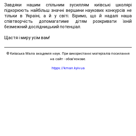
Завдяки нашим спільним зусиллям київські школярі
підкорюють найбільш значні вершини наукових конкурсів не
тільки в Україні, а й у світі. Віримо, що й надалі наша
співтворчість допомагатиме дітям розкривати їхній
безмежний дослідницький потенціал.
Щастя і миру усім вам!
© Київська Мала академія наук. При використанні матеріалів посилання
на сайт - обов'язкове.
htpps://kman.kyiv.ua