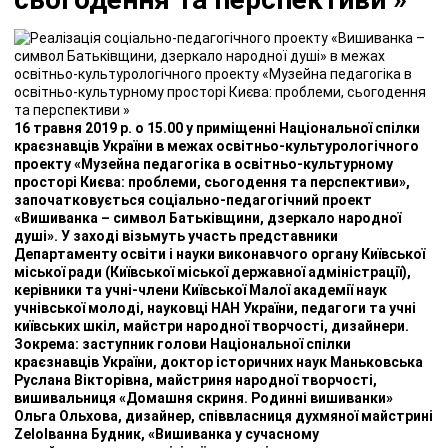
16 травня 2019 р. о 15.00 у приміщенні Національної спілки
краєзнавців України в межах освітньо-культурологічного
проекту «Музейна педагогіка в освітньо-культурному
просторі Києва: проблеми, сьогодення та перспективи»,
започатковується соціально-педагогічний проект
«Вишиванка – символ Батьківщини, дзеркало народної
душі». У заході візьмуть участь представники
Департаменту освіти і науки виконавчого органу Київської
міської ради (Київської міської державної адміністрації),
керівники та учні-члени Київської Малої академії наук
учнівської молоді, науковці НАН України, педагоги та учні
київських шкіл, майстри народної творчості, дизайнери.
Зокрема: заступник голови Національної спілки
краєзнавців України, доктор історичних наук Маньковська
Руслана Вікторівна, майстриня народної творчості,
вишивальниця «Домашня скриня. Родинні вишиванки»
Ольга Ольхова, дизайнер, співвласниця духмяної майстрині
ZeloІванна Будник, «Вишиванка у сучасному