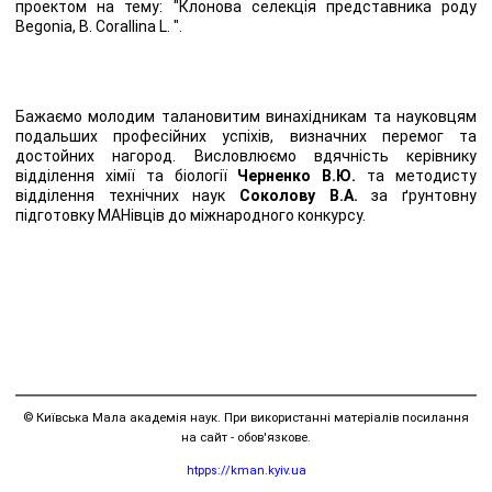
проектом на тему: "Клонова селекція представникa роду
Begonia, B. Corallina L. ".
Бажаємо молодим талановитим винахідникам та науковцям
подальших професійних успіхів, визначних перемог та
достойних нагород. Висловлюємо вдячність керівнику
відділення хімії та біології
Черненко В.Ю.
та методисту
відділення технічних наук
Соколову В.А.
за ґрунтовну
підготовку МАНівців до міжнародного конкурсу.
© Київська Мала академія наук. При використанні матеріалів посилання
на сайт - обов'язкове.
htpps://kman.kyiv.ua