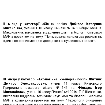
ІІ місце у категорії «Хімія»
посіла
Дибкова Катерина
Михайлівна
, учениця 10 класу Гімназії №34 "Либідь" імені В.
Максименка, вихованка відділення хімії та біології Київської
МАН з проектом на тему: "Полімеразна ланцюгова реакція як
один з основних методів дослідження нуклеїнових кислот;
ІІІ місце у категорії «Екологічна інженерія»
посіли
Житник
Дмитро Олександрович
, учень 11 класу Київського
Природничо-наукового ліцею №145 та
Фільцев Ігор
Миколайович
, учень 10 класу Гімназії №109 ім. Т. Г. Шевченка,
вихованці відділень технічних наук, хімії та біології Київської
МАН з командним проектом на тему: "Технологія очищення
повітря приміщень від радіоактивного радону та його дочірніх