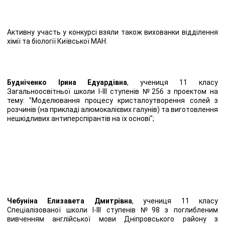
Активну участь у конкурсі взяли також вихованки відділення
хімії та біології Київської МАН:
Будніченко Ірина Едуардівна
, учениця 11 класу
Загальноосвітньої школи І-ІІІ ступенів №256 з проектом на
тему: "Моделювання процесу кристалоутворення солей з
розчинів (на прикладі алюмокалієвих галунів) та виготовлення
нешкідливих антиперспірантів на їх основі";
Чебуніна Елизавета Дмитрівна
, учениця 11 класу
Спеціалізованої школи I-III ступенів №98 з поглибленим
вивченням англійської мови Дніпровського району з