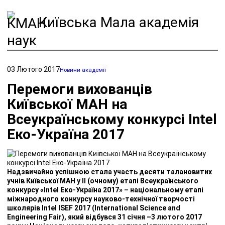
Київська Мала академія
наук
03 Лютого 2017
Новини академії
Перемоги вихованців
Київської МАН на
Всеукраїнському конкурсі Intel
Еко-Україна 2017
Надзвичайно успішною стала участь десяти талановитих
учнів Київської МАН у ІІ (очному) етапі Всеукраїнського
конкурсу «Intel Еко-Україна 2017» – національному етапі
міжнародного конкурсу науково-технічної творчості
школярів Intel ISEF 2017 (International Science and
Engineering Fair), який відбувся 31 січня –3 лютого 2017