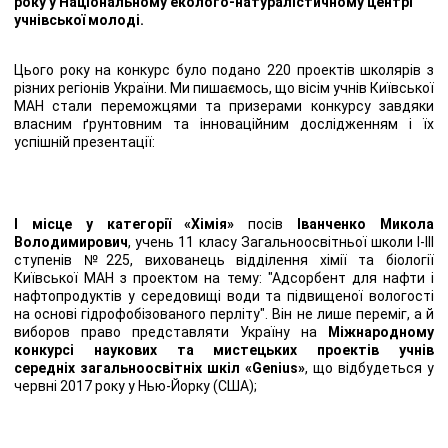
року у Національному еколого-натуралістичному центрі
учнівської молоді.
Цього року на конкурс було подано 220 проектів школярів з
різних регіонів України. Ми пишаємось, що вісім учнів Київської
МАН стали переможцями та призерами конкурсу завдяки
власним ґрунтовним та інноваційним дослідженням і їх
успішній презентації:
І місце у категорії «Хімія»
посів
Іванченко Микола
Володимирович
, учень 11 класу Загальноосвітньої школи І-ІІІ
ступенів №225, вихованець відділення хімії та біології
Київської МАН з проектом на тему: "Адсорбент для нафти і
нафтопродуктів у середовищі води та підвищеної вологості
на основі гідрофобізованого перліту". Він не лише переміг, а й
виборов право представляти Україну на
Міжнародному
конкурсі наукових та мистецьких проектів учнів
середніх загальноосвітніх шкіл «Genius»
, що відбудеться у
червні 2017 року у Нью-Йорку (США);