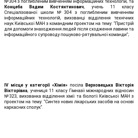
№304 з поглибленим вивченням інформаційних технологій, та
Концеба Вадим Костянтинович
, учень 11 класу
Спеціалізованої школи №304 з поглибленим вивченням
інформаційних технологій, вихованці відділення технічних
наук Київської МАН з командним проектом на тему: "Пристрій
для допомоги знаходження людей після сходження лавини та
інформаційного супроводу пошуково-рятувальної команди";
IV місце у категорії «Хімія»
посіла
Верховецька Вікторія
Вікторівна
, учениця 11 класу Гімназії міжнародних відносин
№323, вихованка відділення хімії та біології Київської МАН з
проектом на тему: "Синтез нових лікарських засобів на основі
каркасних сполук".