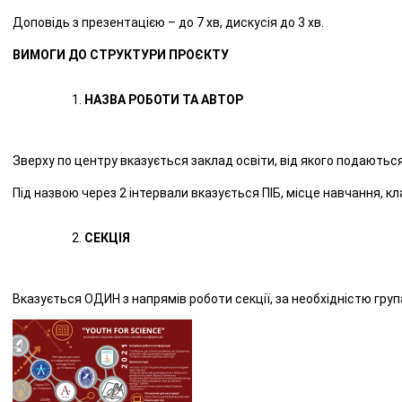
Доповідь з презентацією – до 7 хв, дискусія до 3 хв.
ВИМОГИ ДО СТРУКТУРИ ПРОЄКТУ
НАЗВА РОБОТИ ТА АВТОР
Зверху по центру вказується заклад освіти, від якого подають
Під назвою через 2 інтервали вказується ПІБ, місце навчання, кл
СЕКЦІЯ
Вказується ОДИН з напрямів роботи секції, за необхідністю груп