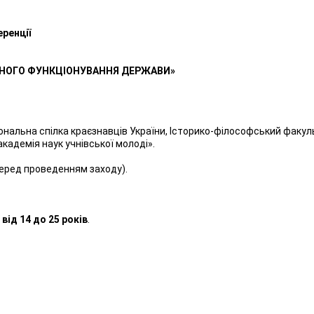
ренції
ІШНОГО ФУНКЦІОНУВАННЯ ДЕРЖАВИ»
ціональна спілка краєзнавців України, Історико-філософський факул
адемія наук учнівської молоді».
еред проведенням заходу).
від 14 до 25 років
.