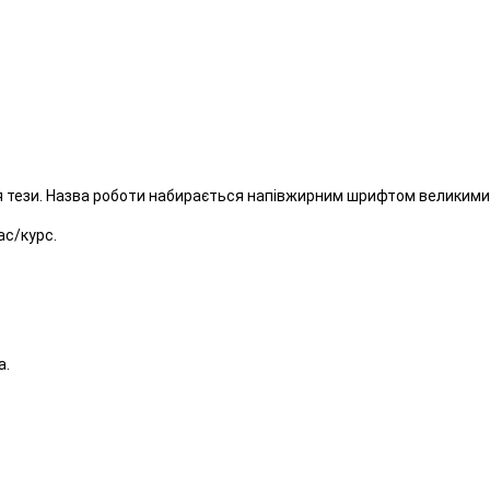
ся тези. Назва роботи набирається напівжирним шрифтом великими 
ас/курс.
а.