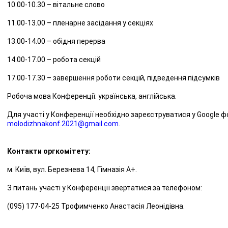
10.00-10.30 – вітальне слово
11.00-13.00 – пленарне засідання у секціях
13.00-14.00 – обідня перерва
14.00-17.00 – робота секцій
17.00-17.30 – завершення роботи секцій, підведення підсумків
Робоча мова Конференції: українська, англійська.
Для участі у Конференції необхідно зареєструватися у Google 
molodizhnakonf.2021@gmail.com
.
Контакти оргкомітету:
м. Київ, вул. Березнева 14, Гімназія А+.
З питань участі у Конференції звертатися за телефоном:
(095) 177-04-25 Трофимченко Анастасія Леонідівна.