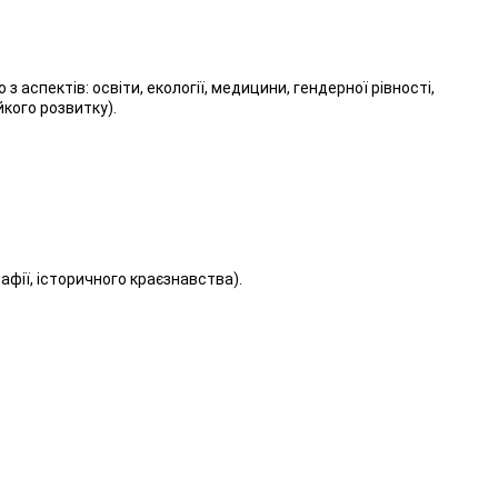
 з аспектів: освіти, екології, медицини, гендерної рівності,
йкого розвитку).
ографії, історичного краєзнавства).