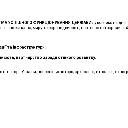
ДИГМА УСПІШНОГО ФУНКЦІОНУВАННЯ ДЕРЖАВИ»
у контексті одного
ьного споживання, миру та справедливості, партнерства заради сті
ації та інфраструктури;
дливість, партнерство заради стійкого розвитку.
ті: (історії України, всесвітньої історії, археології, етнології, етн