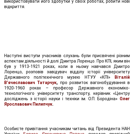
використовувати його здобутки у своїх роботах, робити нові
відкриття.
Наступні виступи учасників слухань були присвячені різним
аспектам діяльності й долі Дмитра Лоренцо. Про КПІ, яким він
був у 1913-1921 роках, коли в ньому навчався Дмитро
Лоренцо, розповів завідувач відділу історії університету
Державного політехнічного музею НТУУ «КПІ»
Віталій
В’ячеславович Татарчук
,
про розвиток вагонобудування в
1920-1960 роках – професор Державного економіко-
технологічного університету транспорту, керівник «Центру
досліджень з історії науки і техніки ім. О.П. Бородіна»
Олег
Ярославович Пилипчук
.
Особисте привітання учасникам читань від Президента НАН
України
Бориса Євгеновича Патона
передав провідний