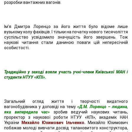
розробки вантажних вагонів.
Ім’я Дмитра Лоренцо за його життя було відоме лише
вузькому колу фахівців. І тільки на початку нового тисячоліття
суспільство усвідомило значущість його звершень. Тож
наукові читання стали даниною поваги цій непересічній
особистості.
Традиційно у заході взяли участь учні-члени Київської МАН і
студенти НТУУ «КПІ».
Загальний огляд життя і творчості видатного
вагонобудівника у доповіді на тему
«Д.М. Лоренцо – людина,
яка випередила час»
зробив ведучий наукових читань,
проректор з наукової роботи НТУУ «КПІ», академік НАН
України
Михайло Юхимович Ільченко
.
Михайло Юхимович
побажав молоді вивчати досвід талановитого конструктора,