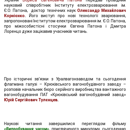
науковий співробітник Інституту електрозварювання ім.
Є.О. Патона, доктор технічних наук
Олександр Михайлович
Корнієнко
.
Його виступ про нові технології зварювання,
запропоновані Інститутом електрозварювання ім. Є.О. Патона,
про міжособистісні стосунки Євгена Патона і Дмитра
Лоренцо дуже зацікавив учасників читань.
Про історичні зв’язки з Уралвагонзаводом та сьогодення
флагмана галузі – Крюківського вагонобудівного заводу –
розповів начальник бюро серійного виробництва вантажного
вагонобудування ПАТ «Крюківський вагонобудівний завод»
Юрій Сергійович Тулєнцев
.
Наукові читання завершилися переглядом фільму
«Випробування часом»,
присвяченого минулому, сьогоденню