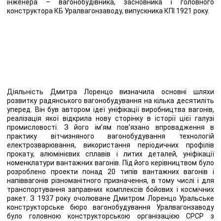
інженера – вагонобудівника, засновника і головного
конструктора КБ Уралвагонзаводу, випускника КПІ 1921 року.
Діяльність Дмитра Лоренцо визначила основні шляхи
розвитку радянського вагонобудування на кілька десятиліть
уперед. Він був автором ідеї уніфікації виробництва вагонів,
реалізація якої відкрила нову сторінку в історії цієї галузі
промисловості. З його ім’ям пов’язано впровадження в
практику вітчизняного вагонобудування технологій
електрозварювання, використання періодичних профілів
прокату, алюмінієвих сплавів і литих деталей, уніфікації
номенклатури вантажних вагонів. Під його керівництвом було
розроблено проекти понад 20 типів вантажних вагонів і
напіввагонів різноманітного призначення, в тому числі і для
транспортування заправних комплексів бойових і космічних
ракет. З 1937 року очолюване Дмитром Лоренцо Уральське
конструкторське бюро вагонобудування Уралвагонзаводу
було головною конструкторською організацією СРСР з