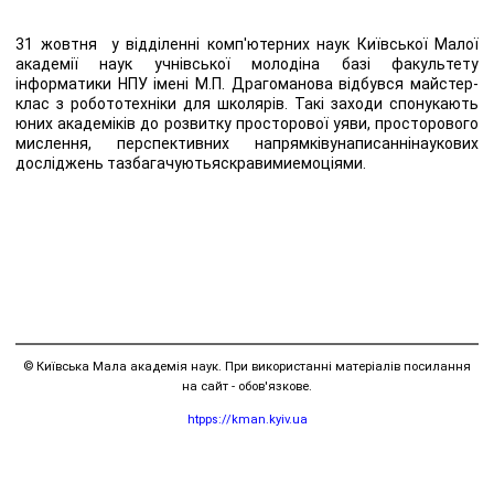
31 жовтня у відділенні комп'ютерних наук Київської Малої
академії наук учнівської молодіна базі факультету
інформатики НПУ імені М.П. Драгоманова відбувся майстер-
клас з робототехніки для школярів. Такі заходи спонукають
юних академіків до розвитку просторової уяви, просторового
мислення, перспективних напрямківунаписаннінаукових
досліджень тазбагачуютьяскравимиемоціями.
© Київська Мала академія наук. При використанні матеріалів посилання
на сайт - обов'язкове.
htpps://kman.kyiv.ua