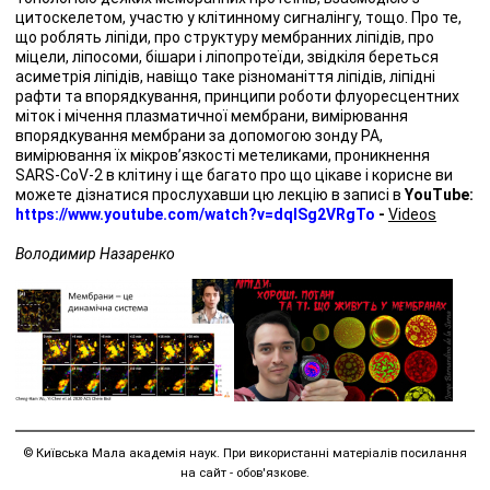
цитоскелетом, участю у клітинному сигналінгу, тощо. Про те,
що роблять ліпіди, про структуру мембранних ліпідів, про
міцели, ліпосоми, бішари і ліпопротеїди, звідкіля береться
асиметрія ліпідів, навіщо таке різноманіття ліпідів, ліпідні
рафти та впорядкування, принципи роботи флуоресцентних
міток і мічення плазматичної мембрани, вимірювання
впорядкування мембрани за допомогою зонду РА,
вимірювання їх мікров’язкості метеликами, проникнення
SARS-CoV-2 в клітину і ще багато про що цікаве і корисне ви
можете дізнатися прослухавши цю лекцію в записі в
YouTube:
https://www.youtube.com/watch?v=dqISg2VRgTo
-
Videos
Володимир Назаренко
© Київська Мала академія наук. При використанні матеріалів посилання
на сайт - обов'язкове.