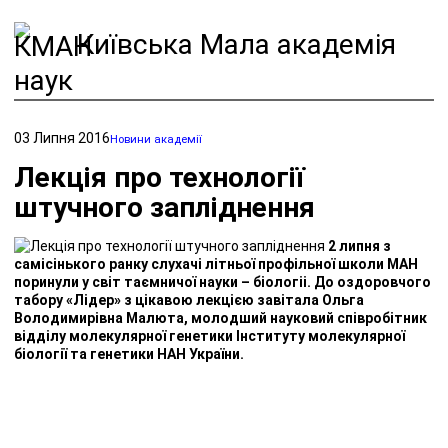
Київська Мала академія
наук
03 Липня 2016
Новини академії
Лекція про технології
штучного запліднення
2 липня з
самісінького ранку слухачі літньої профільної школи МАН
поринули у світ таємничої науки – біологіі. До оздоровчого
табору «Лідер» з цікавою лекцією завітала Ольга
Володимирівна Малюта, молодший науковий співробітник
відділу молекулярної генетики Інституту молекулярної
біології та генетики НАН України.