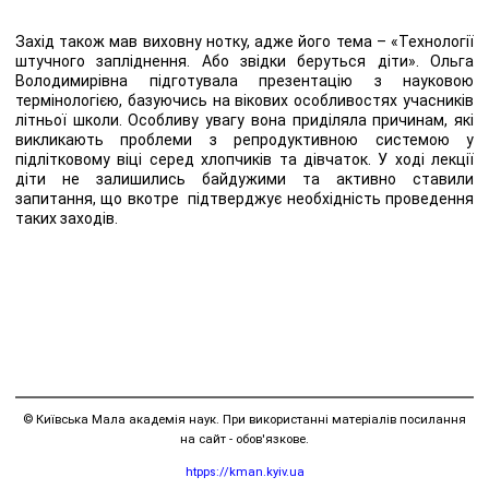
Захід також мав виховну нотку, адже його тема – «Технології
штучного запліднення. Або звідки беруться діти». Ольга
Володимирівна підготувала презентацію з науковою
термінологією, базуючись на вікових особливостях учасників
літньої школи. Особливу увагу вона приділяла причинам, які
викликають проблеми з репродуктивною системою у
підлітковому віці серед хлопчиків та дівчаток. У ході лекції
діти не залишились байдужими та активно ставили
запитання, що вкотре підтверджує необхідність проведення
таких заходів.
© Київська Мала академія наук. При використанні матеріалів посилання
на сайт - обов'язкове.
htpps://kman.kyiv.ua