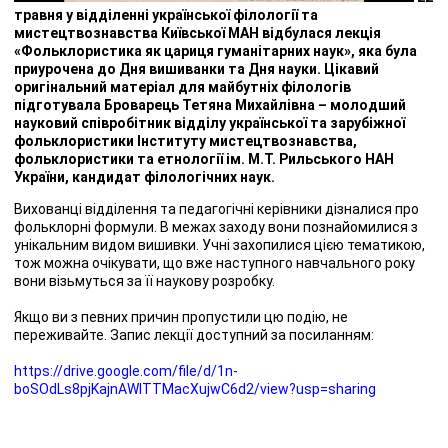
травня у відділенні української філології та
мистецтвознавства Київської МАН відбулася лекція
«Фольклористика як цариця гуманітарних наук», яка була
приурочена до Дня вишиванки та Дня науки. Цікавий
оригінальний матеріал для майбутніх філологів
підготувала Броварець Тетяна Михайлівна – молодший
науковий співробітник відділу української та зарубіжної
фольклористики Інституту мистецтвознавства,
фольклористики та етнології ім. М.Т. Рильського НАН
України, кандидат філологічних наук.
Вихованці відділення та педагогічні керівники дізналися про
фольклорні формули. В межах заходу вони познайомилися з
унікальним видом вишивки. Учні захопилися цією тематикою,
тож можна очікувати, що вже наступного навчального року
вони візьмуться за її наукову розробку.
Якщо ви з певних причин пропустили цю подію, не
переживайте. Запис лекції доступний за посиланням:
https://drive.google.com/file/d/1n-
boSOdLs8pjKajnAWITTMacXujwC6d2/view?usp=sharing