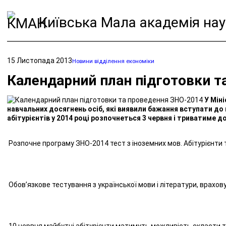
Київська Мала академія нау
15 Листопада 2013
Новини відділення економіки
Календарний план підготовки т
У Мін
навчальних досягнень осіб, які виявили бажання вступати до
абітурієнтів у 2014 році розпочнеться 3 червня і триватиме д
Розпочне програму ЗНО-2014 тест з іноземних мов. Абітурієнти 
Обов’язкове тестування з української мови і літератури, врахов
10 червня майбутні абітурієнти матимуть можливість скласти те