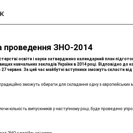
к
а проведення ЗНО-2014
істерстві освіти і науки затверджено календарний план підго
 вищих навчальних закладів України в 2014 році. Відповідно до
о 27 червня. За цей час майбутні вступники зможуть скласти від
традиційно зможуть обирати для складання одну з європейських мов
уючи кількість випускників у наступному році, буде проведено упро
ст ЗНО з російської мови.