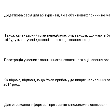
Додаткова сесія для абітурієнтів, які з об’єктивних причин не 
Також календарний план передбачає ряд заходів, що мають бут
які будуть залучені до зовнішнього оцінювання тощо.
Реєстрація учасників зовнішнього незалежного оцінювання розп
Як відомо, відповідно до Умов прийому до вищих навчальних зак
2014 року.
Для отримання інформації про зовнішнє незалежне оцінювання т