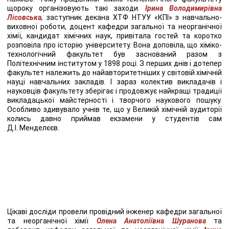
щороку організовують такі заходи.
Ірина Володимирівна
Лісовська
,
заступник декана ХТФ НТУУ «КПІ» з навчально-
виховної роботи, доцент кафедри загальної та неорганічної
хімії, кандидат хімічних наук, привітала гостей та коротко
розповіла про історію університету. Вона доповіла, що хіміко-
технологічний факультет був заснований разом з
Політехнічним інститутом у 1898 році. З перших днів і дотепер
факультет належить до найавторитетніших у світовій хімічній
науці навчальних закладів. І зараз колектив викладачів і
науковців факультету зберігає і продовжує найкращі традиції
викладацької майстерності і творчого наукового пошуку.
Особливо здивувало учнів те, що у Великій хімічній аудиторії
колись давно приймав екзамени у студентів сам
Д.І. Менделєєв.
Цікаві досліди провели провідний інженер кафедри загальної
та неорганічної хімії
Олена Анатоліївна Шуранова
та