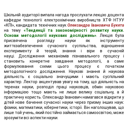
Шкільній аудиторії випала нагода прослухати лекцію доцента
кафедри технології електрохімічних виробництв ХТФ НТУУ
«КПІ», кандидата технічних наук
Олександра Івановича
Букета
на тему
«Тенденції та закономірності розвитку науки.
Основи методології наукових досліджень»
. Лекція була
присвячена розгляду науки як інструменту
життєзабезпечення сучасного суспільства, відношення
експерименту й теорій, знання і віри в сучасній
науці. Дослідження механізмів пізнавального процесу і
становить конкретне завдання методології, а саме
формулювання схеми цього процесу є початком
методологічного дослідження. Наукові знання й наукова
діяльність є соціально значущими і мають суспільний
характер. Лектор акцентував увагу на тому, що діяльність на
теренах науки, розподіл праці науковців, обмін науковою
інформацією тощо мають не лише велику соціальну, а й
практичну користь. Олександр Іванович намагався відкрити у
дітей нове бачення сучасної науки через призму інших наук:
фізики, математики, кібернетики, історії. Він наголошував, що
лише той учень, який постійно займається самоосвітою, може
зрозуміти всі аспекти науки.