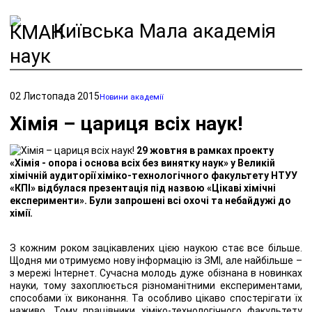
Київська Мала академія
наук
02 Листопада 2015
Новини академії
Хімія – цариця всіх наук!
29 жовтня в рамках проекту
«Хімія - опора і основа всіх без винятку наук» у Великій
хімічній аудиторії хіміко-технологічного факультету НТУУ
«КПІ» відбулася презентація під назвою «Цікаві хімічні
експерименти». Були запрошені всі охочі та небайдужі до
хімії.
З кожним роком зацікавлених цією наукою стає все більше.
Щодня ми отримуємо нову інформацію із ЗМІ, але найбільше –
з мережі Інтернет. Сучасна молодь дуже обізнана в новинках
науки, тому захоплюється різноманітними експериментами,
способами їх виконання. Та особливо цікаво спостерігати їх
наживо. Тому працівники хіміко-технологічного факультету