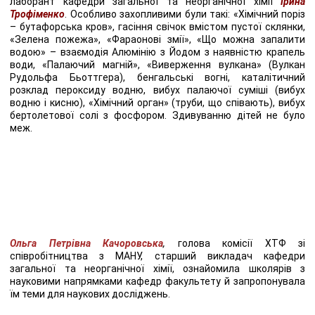
лаборант кафедри загальної та неорганічної хімії
Ірина
Трофіменко
. Особливо захопливими були такі: «Хімічний порiз
– бутафорська кров», гасіння свічок вмістом пустої склянки,
«Зелена пожежа», «Фараонові змії», «Що можна запалити
водою» – взаємодія Алюмінію з Йодом з наявністю крапель
води, «Палаючий магній», «Виверження вулкана» (Вулкан
Рудольфа Бьоттгера), бенгальські вогні, каталітичний
розклад пероксиду водню, вибух палаючої суміші (вибух
водню і кисню), «Хімічний орган» (труби, що співають), вибух
бертолетової солі з фосфором. Здивуванню дітей не було
меж.
Ольга Петрівна Качоровська
,
голова комісії ХТФ зі
співробітництва з МАНУ, старший викладач кафедри
загальної та неорганічної хімії, ознайомила школярів з
науковими напрямками кафедр факультету й запропонувала
їм теми для наукових досліджень.