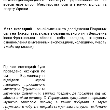
всесвітньої історії Міністерства освіти і науки, молоді та
спорту України.
Мета експедиції
– ознайомлення та дослідження Різдвяних
свят на Прикарпатті, а саме в селищі міського типу Верховина
Івано-Франківської області (збір колядок, віншувань,
ознайомлення із музейними експозиціями, колекціями, участь
у майстер-класах).
Під час експедиції було
проведено екскурсії по
смт. Верховина:учні
відвідали
Музей
народного прикладного
мистецтва Гуцульщини та
хату-музей фільму «Тіні забутих предків», де проживав під час
зйомок стрічки режисер С. Параджанов; зустрілися з народним
музикою Миколою Ілюком, а також побували в Музеї
гуцульського побуту, етнографії та музичних інструментів Романа