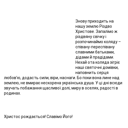
Знову приходить на
нашу землю Різдво
Христове. Запалімо ж
різдвяну свічку і
розпочинаймо коляду –
співану-переспівану
славними батьками,
дідами й прадідами.
Нехай ота коляда зігріє
наші святочні домівки,
наповнить серця
любов’ю, додасть сили, віри, наснаги. Бо поки вона лине над
землею, не вмирає нескорена українська душа. У ці дні всюди
звучать побажання щасливої долі, миру в оселях, радості в
родинах.
Христос рождається! Славімо Його!