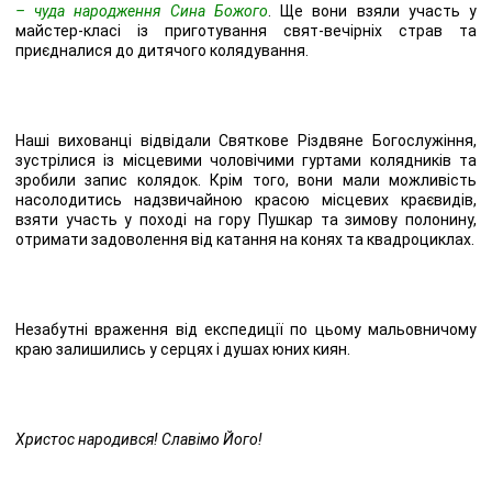
– чуда народження Сина Божого
. Ще вони взяли участь у
майстер-класі із приготування свят-вечірніх страв та
приєдналися до дитячого колядування.
Наші вихованці відвідали Святкове Різдвяне Богослужіння,
зустрілися із місцевими чоловічими гуртами колядників та
зробили запис колядок. Крім того, вони мали можливість
насолодитись надзвичайною красою місцевих краєвидів,
взяти участь у поході на гору Пушкар та зимову полонину,
отримати задоволення від катання на конях та квадроциклах.
Незабутні враження від експедиції по цьому мальовничому
краю залишились у серцях і душах юних киян.
Христос народився! Славімо Його!