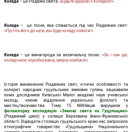
Коляда
–
це Різдвяні свята:
«Будьте здорові з Колядою!»
Коляда
–
це пісня, яка співається під час Різдвяних свят:
«Пустіть його до хати, він буде коляду співати
!
»
Коляда
–
це винагорода за величальну пісню:
«Он і пан іде,
коляду несе: коробка вівса, зверху ковбаса!»
Історія виникнення Різдвяних свят, етнічні особливості та
колорит народних гуцульських зимових гулянь зацікавили
юних дослідників Київської Малої академії наук учнівської
молоді, членів відділення української філології та
мистецтвознавства. Тому 15 МАНівців вирушили у
фольклорну експедицію «Зимові свята на Гуцульщині»
(Різдвяний цикл) у селище Верховина Івано-Франківської
області. Відвідати столицю гуцульського краю нас запросило
етнографічне товариство «Гуцульщина» Національного
науково-дослідницького Інституту українознавства та