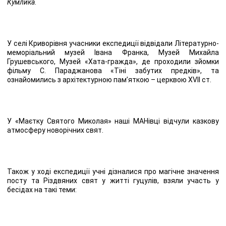
Кумлика
.
У селі Криворівня учасники експедиції відвідали Літературно-
меморіальний музей Івана Франка, Музей Михайла
Грушевського, Музей «Хата-гражда», де проходили зйомки
фільму С. Параджанова «Тіні забутих предків», та
ознайомились з архітектурною пам’яткою – церквою ХVІІ ст.
У «Маєтку Святого Миколая» наші МАНівці відчули казкову
атмосферу новорічних свят.
Також у ході експедиції учні дізналися про магічне значення
посту та Різдвяних свят у житті гуцулів, взяли участь у
бесідах на такі теми: