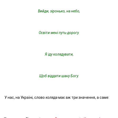
Вийди, зіронько, на небо,
Освіти мені путь-дорогу.
Я іду колядувати,
Щоб віддати шану Богу.
У нас, на Україні, слово
коляда
має аж три значення, а саме: