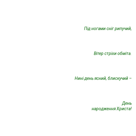
Під ногами сніг рипучий,
Вітер стріхи обміта.
Нині день ясний, блискучий –
День
народження Христа!