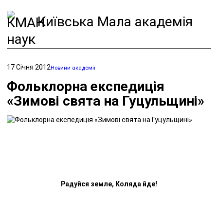
Київська Мала академія
наук
17 Січня 2012
Новини академії
Фольклорна експедиція
«Зимові свята на Гуцульщині»
Р
а
дуйся земле, Коляда йде!