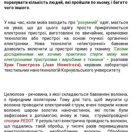
порахувати кількість людей, які пройшли по ньому, і багато
чого іншого.
У наш час, коли мова заходить про
"розумний"
одяг, мається
на увазі, що до цього одягу просто прикріплюються
електронні пристрої, виготовлені по звичайних, кремнієвих
технологіях або пристрої на основі гнучкої органічної
електроніки. Нова технологія «електронної» бавовни
дозволить включити ці пристрої прямо у тканину.
"Своїми
дослідженнями ми хочемо практично стерти межу між
електронними пристроями і виробами з тканини"
− розповів
Хуан Гінестроза (Juan Hinestroza)
, керівник лабораторії
текстильних нанотехнологій Корнуельського університету.
Целюлоза - речовина, з якої складаються бавовняні волокна,
є природним ізолятором. Тому для того, щоб змусити ці
волокна проводити електричний струм, вчені покрили кожне
волокно шаром золотих наночастинок, які потім були
зафіксовані з допомогою, знову ж таки, струмопровідної
сполуки PEDOT
. У результаті електрична провідність волокон,
що піддались такій обробці, у тисячі разів перевищувала
електропровідність необроблених волокон. Оброблені