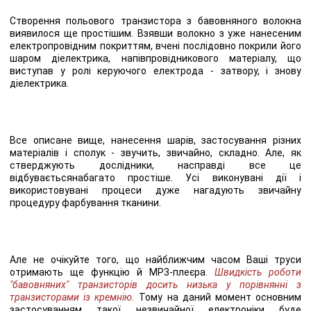
Створення польового транзистора з бавовняного волокна
виявилося ще простішим. Взявши волокно з уже нанесеним
електропровідним покриттям, вчені послідовно покрили його
шаром діелектрика, напівпровідникового матеріалу, що
виступав у ролі керуючого електрода - затвору, і знову
діелектрика.
Все описане вище, нанесення шарів, застосування різних
матеріалів і сполук - звучить, звичайно, складно. Але, як
стверджують дослідники, насправді все це
відбуваєтьсянабагато простіше. Усі виконувані дії і
використовувані процеси дуже нагадують звичайну
процедуру фарбування тканини.
Але не очікуйте того, що найближчим часом Ваші труси
отримають ще функцію й MP3-плеєра.
Швидкість роботи
"бавовняних" транзисторів досить низька у порівнянні з
транзисторами із кремнію.
Тому на даний момент основним
застосуванням такої незвичайної електроніки буде