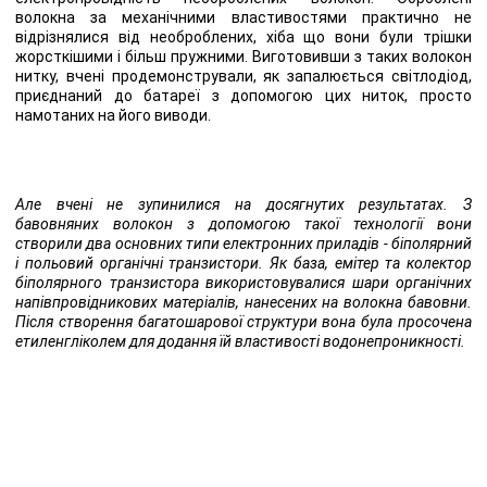
волокна за механічними властивостями практично не
відрізнялися від необроблених, хіба що вони були трішки
жорсткішими і більш пружними. Виготовивши з таких волокон
нитку, вчені продемонстрували, як запалюється світлодіод,
приєднаний до батареї з допомогою цих ниток, просто
намотаних на його виводи.
Але вчені не зупинилися на досягнутих результатах. З
бавовняних волокон з допомогою такої технології вони
створили два основних типи електронних приладів - біполярний
і польовий органічні транзистори. Як база, емітер та колектор
біполярного транзистора використовувалися шари органічних
напівпровідникових матеріалів, нанесених на волокна бавовни.
Після створення багатошарової структури вона була просочена
етиленгліколем для додання їй властивості водонепроникності.