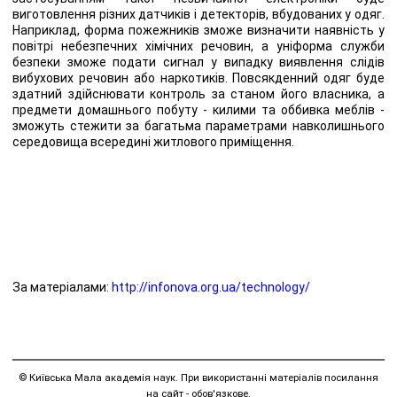
виготовлення різних датчиків і детекторів, вбудованих у одяг.
Наприклад, форма пожежників зможе визначити наявність у
повітрі небезпечних хімічних речовин, а уніформа служби
безпеки зможе подати сигнал у випадку виявлення слідів
вибухових речовин або наркотиків. Повсякденний одяг буде
здатний здійснювати контроль за станом його власника, а
предмети домашнього побуту - килими та оббивка меблів -
зможуть стежити за багатьма параметрами навколишнього
середовища всередині житлового приміщення.
За матеріалами:
http://infonova.org.ua/technology/
© Київська Мала академія наук. При використанні матеріалів посилання
на сайт - обов'язкове.