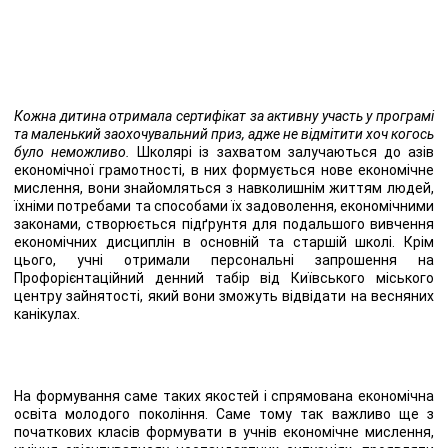
Кожна дитина отримала сертифікат за активну участь у програмі
та маленький заохочувальний приз, адже не відмітити хоч когось
було неможливо.
Школярі із захватом залучаються до азів
економічної грамотності, в них формується нове економічне
мислення, вони знайомляться з навколишнім життям людей,
їхніми потребами та способами їх задоволення, економічними
законами, створюється підґрунтя для подальшого вивчення
економічних дисциплін в основній та старшій школі. Крім
цього, учні отримали персональні запрошення на
Профорієнтаційний денний табір від Київського міського
центру зайнятості, який вони зможуть відвідати на весняних
канікулах.
На формування саме таких якостей і спрямована економічна
освіта молодого покоління. Саме тому так важливо ще з
початкових класів формувати в учнів економічне мислення,