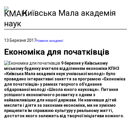
Київська Мала академія
наук
13 Березня 2017
Новини академії
Економіка для початківців
9 березня у Київському
міському будинку вчителя відділенням економіки КПНЗ
«Київська Мала академія наук учнівської молоді» було
проведено інтерактивні заняття за програмою «Економіка
для початківців» у рамках творчого об’єднання
обдарованої молоді «Школа юного науковця». Питання
успішного економічного розвитку є одним з
найважливіших для нашої держави. Не навчивши дітей
мислити і діяти за законами економіки, ми не зуміємо
прищепити їм справжню культуру у реальному житті,
достаток якого залежить від творчої ініціативи кожного.