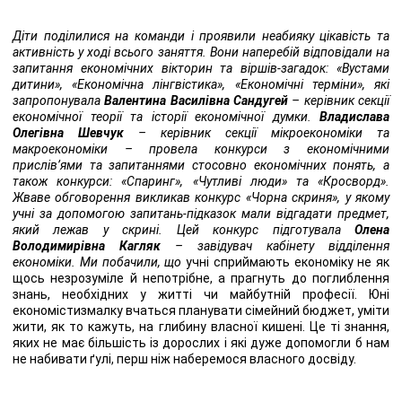
Діти поділилися на команди і проявили неабияку цікавість та
активність у ході всього заняття. Вони наперебій відповідали на
запитання економічних вікторин та віршів-загадок: «Вустами
дитини», «Економічна лінгвістика», «Економічні терміни», які
запропонувала
Валентина Василівна Сандугей
– керівник секції
економічної теорії та історії економічної думки.
Владислава
Олегівна Шевчук
– керівник секції мікроекономіки та
макроекономіки – провела конкурси з економічними
прислів’ями та запитаннями стосовно економічних понять, а
також конкурси: «Спаринг», «Чутливі люди» та «Кросворд».
Жваве обговорення викликав конкурс «Чорна скриня», у якому
учні за допомогою запитань-підказок мали відгадати предмет,
який лежав у скрині. Цей конкурс підготувала
Олена
Володимирівна
Кагляк
– завідувач кабінету відділення
економіки. Ми побачили, що
учні сприймають економіку не як
щось незрозуміле й непотрібне, а прагнуть до поглиблення
знань, необхідних у житті чи майбутній професії. Юні
економістизмалку вчаться планувати сімейний бюджет, уміти
жити, як то кажуть, на глибину власної кишені. Це ті знання,
яких не має більшість із дорослих і які дуже допомогли б нам
не набивати ґулі, перш ніж наберемося власного досвіду.