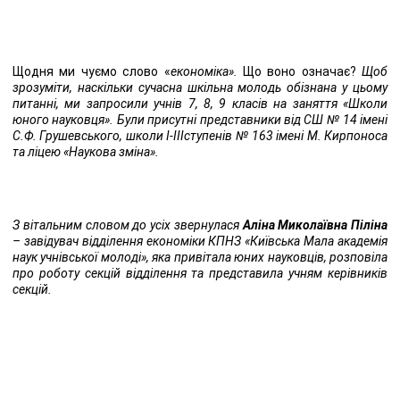
Щодня ми чуємо слово «
економіка
»
.
Що воно означає?
Щоб
зрозуміти, наскільки сучасна шкільна молодь обізнана у цьому
питанні, ми запросили учнів 7, 8, 9 класів на заняття «Школи
юного науковця». Були присутні представники від СШ № 14 імені
С.Ф. Грушевського, школи
I
-
III
ступенів № 163 імені М. Кирпоноса
та ліцею «Наукова зміна».
З вітальним словом до усіх звернулася
Аліна Миколаївна
Піліна
– завідувач відділення економіки КПНЗ «Київська Мала академія
наук учнівської молоді», яка привітала юних науковців, розповіла
про роботу секцій відділення та представила учням керівників
секцій.