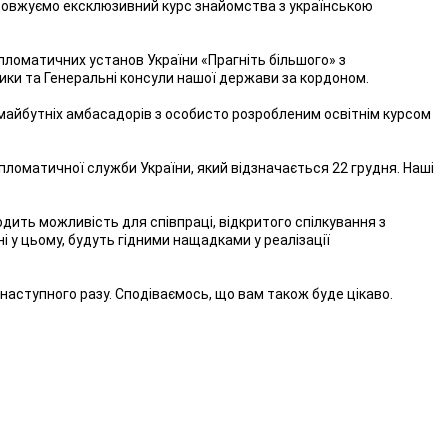
довжуємо ексклюзивний курс знайомства з українською
пломатичних установ України «Прагніть більшого» з
ники та Генеральні консули нашої держави за кордоном.
 майбутніх амбасадорів з особисто розробленим освітнім курсом
пломатичної служби України, який відзначається 22 грудня. Наші
дить можливість для співпраці, відкритого спілкування з
і у цьому, будуть гідними нащадками у реалізації
 наступного разу. Сподіваємось, що вам також буде цікаво.