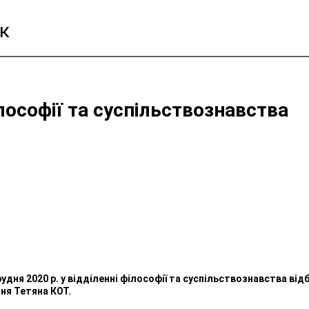
к
лософії та суспільствознавства
рудня 2020 р. у відділенні філософії та суспільствознавства в
ня Тетяна КОТ.