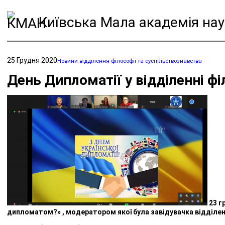
Київська Мала академія нау
25 Грудня 2020
Новини відділення філософії та суспільствознавства
День Дипломатії у відділенні фі
23 г
дипломатом?» , модератором якої була завідувачка відділен