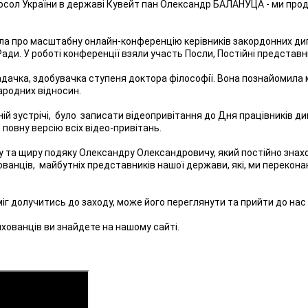
осол України в державі Кувейт пан Олександр БАЛАНУЦА - ми про
осла про масштабну онлайн-конференцію керівників закордонних ди
ади. У роботі конференції взяли участь Посли, Постійні представ
адачка, здобувачка ступеня доктора філософії. Вона познайомила
ародних відносин.
ій зустрічі, було записати відеопривітання до Дня працівників ди
 повну версію всіх відео-привітань.
у та щиру подяку Олександру Олександровичу, який постійно знахо
ванців, майбутніх представників нашої держави, які, ми переконан
міг долучитись до заходу, може його переглянути та прийти до нас
ихованців ви знайдете на нашому сайті.