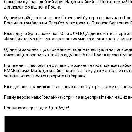
Спікером був наш добрий друг, Надзвичайний та Повноважний П
дипломатією від пана Посла.
Одним із найцікавіших аспектів зустрічі була розповідь пана П
Президентом України, Прем’єр-міністром та Головою Верховної Р
Вже вдруге була з нами пані Ольга СЕГЕДА, дипломатка, перекл
«Мова дипломатії» – як «завоювати» уми та серця в театрі міжн
Одним із завдань, що отримали молоді інтелектуали на попередн
вихованці впорались з ним на відмінно! А пан Посол презентував
Відділення філософії та суспільствознавства висловлює глибок
КМАНівцями. Ми надзвичайно вдячні за таку увагу до наших вихо
зовнішньополітичних пріоритетів України.
Вже доброю традицією став запис нашої зустрічі, адже хто не з
Повну версію нашої онлайн-зустрічі та відеопривітання наших в
Приємного перегляду! Далі буде!