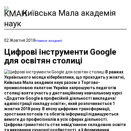
Київська Мала академія
наук
02 Жовтня 2018
Новини академії
Цифрові інструменти Google
для освітян столиці
В рамках
Українського місяця кібербезпеки, що проходить у жовтні,
Київська Мала академія наук разом з Торгово-
промисловою палатою України запрошують педагогів
столиці взяти участь у дистанційному навчальному курсі
«Додатки Google в професійній діяльності викладача/
адміністрації закладу освіти», який розпочинається 1
жовтня 2018 року. В епоху цифрових трансформації,
зростання потоків та обсягів інформації підвищуються
вимоги до професіоналів в усіх сферах діяльності.
Цифрова грамотність стає невід’ємною складовою освіти
та виховання сучасної особистості, а її формування