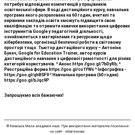
потребує відповідних компетенцій у працівників
освітянської сфери. В ході дистанційного курсу, навчальна
програма якого розрахована на 60 годин, вчителі та
керівники закладів освіти зможуть підвищити свою
кваліфікацію та отримати навички використання цифрових
інструментів Google у педагогічній діяльності,
ознайомляться з матеріалами та ресурсами щодо
кібербезпеки, організації безпечної роботи в світовому
просторі тощо. Тьютор дистаційного курсу – Антоніна
Букач, Google for Education Trainer, автор курсів
дистанційного навчання з цифрової грамотності для різних
категорій користувачів. * Анонс https://goo.gl/7bDyRb; *
Реєстраційна форма https://goo.gl/co1YWs * Інфографіка -
https://goo.gl/qhBSF9 * Навчальна програма (60 годин)
https://goo.gl/bJqc9P
Запрошуємо всіх бажаючих!
© Київська Мала академія наук. При використанні матеріалів посилання
на сайт - обов'язкове.