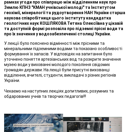
рамках угоди про співпрацю між відділенням наук про
Землю КПНЗ "КМАН учнівської молоді" та Інститутом
геохімії, мінералогії та рудоутворення НАН України старша
наукова співробітниця цього інституту кандидатка
геологічних наук КОШЛЯКОВА Тетяна Олексіївна у цікавій
та доступній формі розповіла про підземні прісні води та
про їх значення у водозабезпеченні столиці України.
У лекції було пояснено відмінності між прісними та
мінеральними підземними водами та показано особливості
формування їх запасів. У відповідях на запитання було
уточнено поняття артезіанських вод та розкрите значення
музею води у вихованні молодого покоління свідомих
громадян держави. На лекції були присутні вихованці
відділення, вчителі, студенти, викладачі з різних регіонів
України.
Чекаємо на наступних лекціях допитливих, розумних та
обдарованих учнів та творчих педагогів!!!