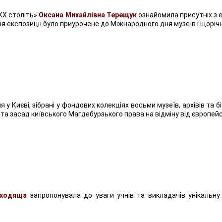
 ХХ століть»
Оксана Михайлівна Терещук
ознайомила присутніх з 
ня експозиції було приурочене до Міжнародного дня музеїв і щоріч
 Києві, зібрані у фондових колекціях восьми музеїв, архівів та бібл
 засад київського Магдебурзького права на відміну від європейс
оходяща
запропонувала до уваги учнів та викладачів унікальну