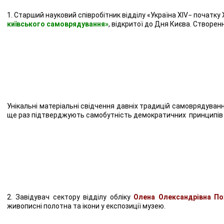
1. Старший науковий співробітник відділу «Україна ХІV− початку
київського самоврядування»
, відкритої до Дня Києва. Створен
Унікальні матеріальні свідчення давніх традицій самоврядування у
ще раз підтверджують самобутність демократичних принципів та
2. Завідувач сектору відділу обліку
Олена Олександрівна П
живописні полотна та ікони у експозиції музею.