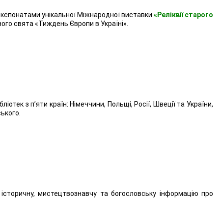
експонатами унікальної Міжнародної виставки
«Реліквії старого
ного свята «Тиждень Європи в Україні».
іотек з п’яти країн: Німеччини, Польщі, Росії, Швеції та України,
ького.
 історичну, мистецтвознавчу та богословську інформацію про