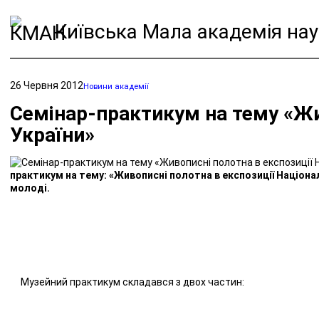
Київська Мала академія нау
26 Червня 2012
Новини академії
Cемінар-практикум на тему «Жив
України»
практикум на тему: «Живописні полотна в експозиції Національн
молоді.
Музейний практикум складався з двох частин: