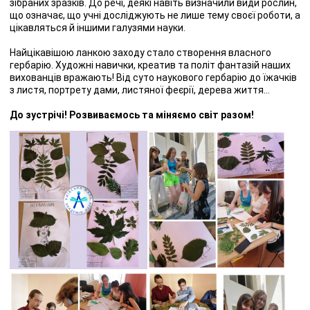
зібраних зразків. До речі, деякі навіть визначили види рослин,
що означає, що учні досліджують не лише тему своєї роботи, а
цікавляться й іншими галузями науки.
Найцікавішою ланкою заходу стало створення власного
гербарію. Художні навички, креатив та політ фантазій наших
вихованців вражають! Від суто наукового гербарію до їжачків
з листя, портрету дами, листяної феєрії, дерева життя…
До зустрічі! Розвиваємось та міняємо світ разом!