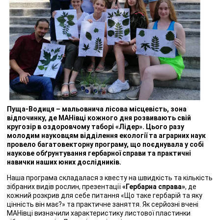
Пуща-Водиця – мальовнича лісова місцевість, зона
відпочинку, де МАНівці кожного дня розвивають свій
кругозір в оздоровчому таборі «Лідер». Цього разу
молодим науковцям відділення екології та аграрних наук
провело багатовекторну програму, що поєднувала у собі
наукове обґрунтування гербарної справи та практичні
навички наших юних дослідників.
Наша програма складалася з квесту на швидкість та кількість
зібраних видів рослин, презентації
«Гербарна справа»
, де
кожний розкрив для себе питання «Що таке гербарій та яку
цінність він має?» та практичне заняття. Як серйозні вчені
МАНівці визначили характеристику листової пластинки