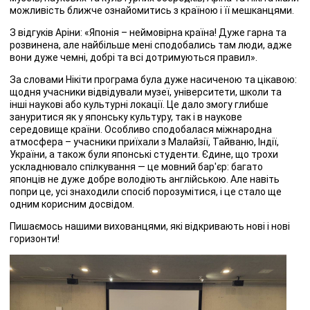
можливість ближче ознайомитись з країною і її мешканцями.
З відгуків Аріни: «Японія – неймовірна країна! Дуже гарна та
розвинена, але найбільше мені сподобались там люди, адже
вони дуже чемні, добрі та всі дотримуються правил».
За словами Нікіти програма була дуже насиченою та цікавою:
щодня учасники відвідували музеї, університети, школи та
інші наукові або культурні локації. Це дало змогу глибше
зануритися як у японську культуру, так і в наукове
середовище країни. Особливо сподобалася міжнародна
атмосфера – учасники приїхали з Малайзії, Тайваню, Індії,
України, а також були японські студенти. Єдине, що трохи
ускладнювало спілкування — це мовний бар'єр: багато
японців не дуже добре володіють англійською. Але навіть
попри це, усі знаходили спосіб порозумітися, і це стало ще
одним корисним досвідом.
Пишаємось нашими вихованцями, які відкривають нові і нові
горизонти!