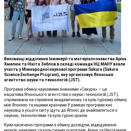
Вихованці відділення Інженерії та матеріалознавства Аріна
Хмелюк та Нікіта Зяблов в складі команди НЦ МАНУ взяли
участь у Міжнародної наукової програми Sakura (Sakura
Science Exchange Program), яку організовує Японське
агентство науки та технологій (JST).
Програма обміну науковими знаннями «Сакура» — це
ініціатива Японського агентства з науки і технологій (JST),
спрямована на сприяння академічному та культурному обміну
між Японією та іншими країнами У рамках програми юні
науковці з усього світу їдуть до Японії, де знайомляться з
наукою, технологіями та культурою країни.
Крім насиченої програми з обміну досвідом, відвідування
музеїв, наукових та культурних осередків, Аріна та Нікіта мали