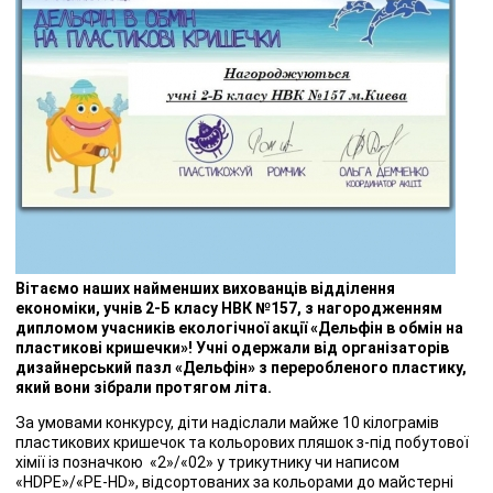
Вітаємо наших найменших вихованців відділення
економіки, учнів 2-Б класу НВК №157, з нагородженням
дипломом учасників екологічної акції «Дельфін в обмін на
пластикові кришечки»! Учні одержали від організаторів
дизайнерський пазл «Дельфін» з переробленого пластику,
який вони зібрали протягом літа.
За умовами конкурсу, діти надіслали майже 10 кілограмів
пластикових кришечок та кольорових пляшок з-під побутової
хімії із позначкою «2»/«02» у трикутнику чи написом
«HDPE»/«PE-HD», відсортованих за кольорами до майстерні