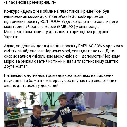
«Пластикова реінкарнація».
Конкурс «Дельфін в обмін на пластикові кришечки» був
ініційований командою #ZeroWasteSchoolХерсон за
підтримки проєкту ЄС/ПРООН «Удосконалення екологічного
моніторингу Чорного моря» (EMBLAS) у співпраці з
Міністерством захисту довкілля та природних ресурсів
України.
Адже, за даними дослідження проєкту EMBLAS 83% морського
сміття, знайденого в Чорному морі, складає пластик. Діти
скористалися унікальною можливістю – допомогти Чорному
морю та річкам стати чистими й дати пластиковому сміттю
друге життя.
Пишаємось активною громадською позицією наших юних
науковців та бажанням щоразу брати участь в екологічних
акціях для захисту довкілля!