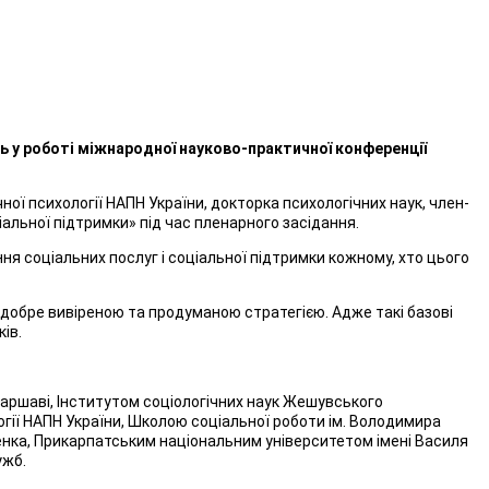
ь у роботі міжнародної науково-практичної конференції
ої психології НАПН України, докторка психологічних наук, член-
альної підтримки» під час пленарного засідання.
ня соціальних послуг і соціальної підтримки кожному, хто цього
и добре вивіреною та продуманою стратегією. Адже такі базові
ів.
аршаві, Інститутом соціологічних наук Жешувського
гії НАПН України, Школою соціальної роботи ім. Володимира
нка, Прикарпатським національним університетом імені Василя
ужб.