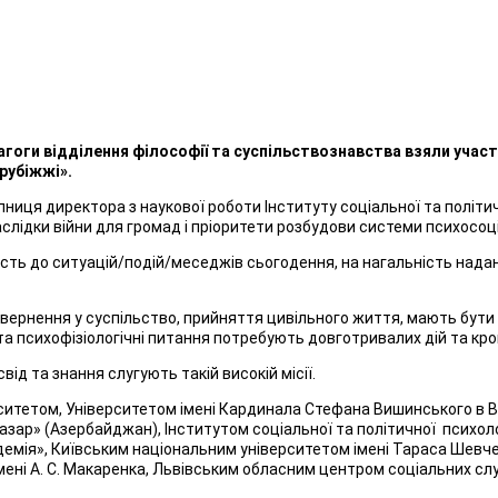
гоги відділення філософії та суспільствознавства взяли участ
арубіжжі».
иця директора з наукової роботи Інституту соціальної та політичн
лідки війни для громад і пріоритети розбудови системи психосоці
ість до ситуацій/подій/меседжів сьогодення, на нагальність надан
 повернення у суспільство, прийняття цивільного життя, мають бут
та психофізіологічні питання потребують довготривалих дій та крок
ід та знання слугують такій високій місії.
ситетом, Університетом імені Кардинала Стефана Вишинського в В
зар» (Азербайджан), Інститутом соціальної та політичної психоло
емія», Київським національним університетом імені Тараса Шевче
ені А. С. Макаренка, Львівським обласним центром соціальних сл