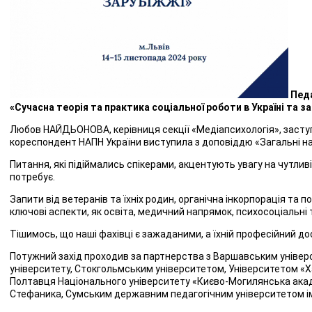
Педа
«Сучасна теорія та практика соціальної роботи в Україні та з
Любов НАЙДЬОНОВА, керівниця секції «Медіапсихологія», заступн
кореспондент НАПН України виступила з доповіддю «Загальні нас
Питання, які підіймались спікерами, акцентують увагу на чутлив
потребує.
Запити від ветеранів та їхніх родин, органічна інкорпорація та
ключові аспекти, як освіта, медичний напрямок, психосоціальні 
Тішимось, що наші фахівці є зажаданими, а їхній професійний досв
Потужний захід проходив за партнерства з Варшавським універ
університету, Стокгольмським університетом, Університетом «Ха
Полтавця Національного університету «Києво-Могилянська акад
Стефаника, Сумським державним педагогічним університетом ім