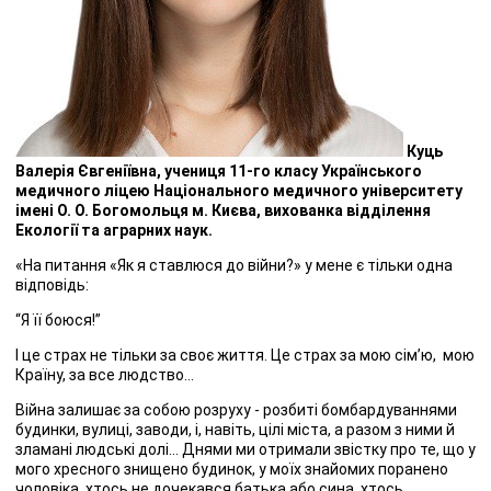
Куць
Валерія Євгеніївна, учениця 11-го класу Українського
медичного ліцею Національного медичного університету
імені О. О. Богомольця м. Києва, вихованка відділення
Екології та аграрних наук.
«На питання «Як я ставлюся до війни?» у мене є тільки одна
відповідь:
“Я її боюся!”
І це страх не тільки за своє життя. Це страх за мою сім’ю, мою
Країну, за все людство…
Війна залишає за собою розруху - розбиті бомбардуваннями
будинки, вулиці, заводи, і, навіть, цілі міста, а разом з ними й
зламані людські долі… Днями ми отримали звістку про те, що у
мого хресного знищено будинок, у моїх знайомих поранено
чоловіка, хтось не дочекався батька або сина, хтось