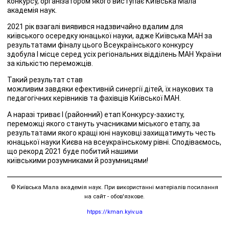
конкурсу, організатором якого виступає Київська Мала
академія наук.
2021 рік взагалі виявився надзвичайно вдалим для
київського осередку юнацької науки, адже Київська МАН за
результатами фіналу цього Всеукраїнського конкурсу
здобула І місце серед усіх регіональних відділень МАН України
за кількістю переможців.
Такий результат став
можливим завдяки ефективній синергії дітей, їх наукових та
педагогічних керівників та фахівців Київської МАН.
А наразі триває І (районний) етап Конкурсу-захисту,
переможці якого стануть учасниками міського етапу, за
результатами якого кращі юні науковці захищатимуть честь
юнацької науки Києва на всеукраїнському рівні. Сподіваємось,
що рекорд 2021 буде побитий нашими
київськими розумниками й розумницями!
© Київська Мала академія наук. При використанні матеріалів посилання
на сайт - обов'язкове.
htpps://kman.kyiv.ua