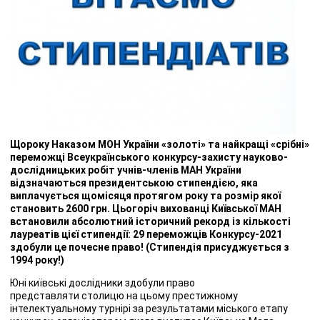
Щороку Наказом МОН України «золоті» та найкращі «срібні»
переможці Всеукраїнського конкурсу-захисту науково-
дослідницьких робіт учнів-членів МАН України
відзначаються президентською стипендією, яка
виплачується щомісяця протягом року та розмір якої
становить 2600 грн. Цьогоріч вихованці Київської МАН
встановили абсолютний історичний рекорд із кількості
лауреатів цієї стипендії: 29 переможців Конкурсу-2021
здобули це почесне право! (Стипендія присуджується з
1994 року!)
Юні київські дослідники здобули право
представляти столицю на цьому престижному
інтелектуальному турнірі за результатами міського етапу