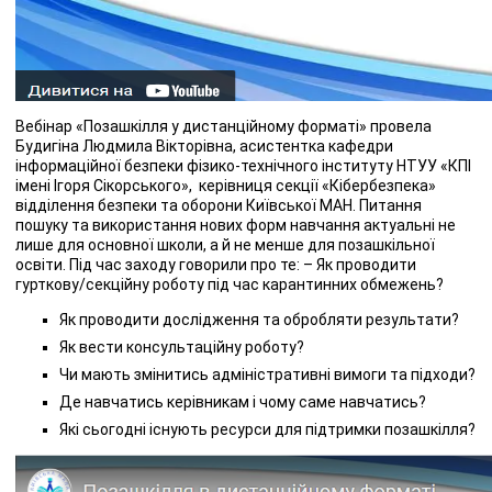
Вебінар «Позашкілля у дистанційному форматі» провела
Будигіна Людмила Вікторівна, асистентка кафедри
інформаційної безпеки фізико-технічного інституту НТУУ «КПІ
імені Ігоря Сікорського», керівниця секції «Кібербезпека»
відділення безпеки та оборони Київської МАН. Питання
пошуку та використання нових форм навчання актуальні не
лише для основної школи, а й не менше для позашкільної
освіти. Під час заходу говорили про те: – Як проводити
гурткову/секційну роботу під час карантинних обмежень?
Як проводити дослідження та обробляти результати?
Як вести консультаційну роботу?
Чи мають змінитись адміністративні вимоги та підходи?
Де навчатись керівникам і чому саме навчатись?
Які сьогодні існують ресурси для підтримки позашкілля?