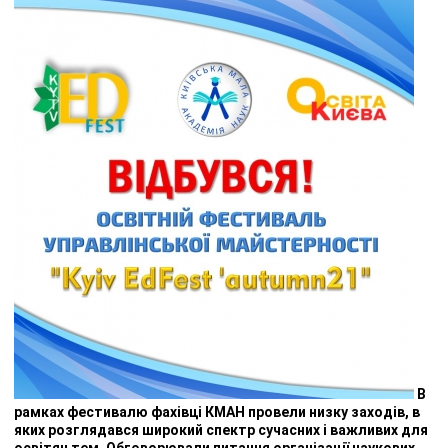
В
рамках фестивалю фахівці КМАН провели низку заходів, в
яких розглядався широкий спектр сучасних і важливих для
освітян тем. Обговорювали питання організації наукових