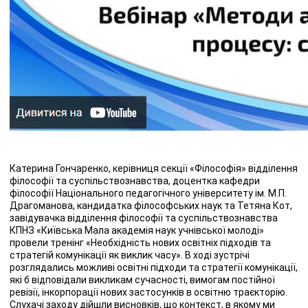
Катерина Гончаренко, керівниця секції «Філософія» відділення
філософії та суспільствознавства, доцентка кафедри
філософії Національного педагогічного університету ім. М.П.
Драгоманова, кандидатка філософських наук та Тетяна Кот,
завідувачка відділення філософії та суспільствознавства
КПНЗ «Київська Мала академія наук учнівської молоді»
провели тренінг «Необхідність нових освітніх підходів та
стратегій комунікації як виклик часу». В ході зустрічі
розглядались можливі освітні підходи та стратегії комунікації,
які б відповідали викликам сучасності, вимогам постійної
ревізії, інкорпорації нових застосунків в освітню траєкторію.
Слухачі заходу дійшли висновків, що контекст, в якому ми