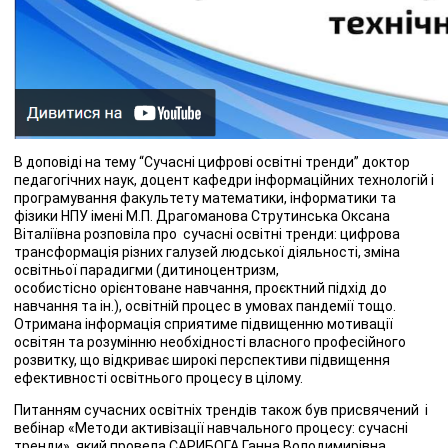
В доповіді на тему “Сучасні цифрові освітні тренди” доктор
педагогічних наук, доцент кафедри інформаційних технологій і
програмування факультету математики, інформатики та
фізики НПУ імені М.П. Драгоманова Струтинська Оксана
Віталіївна розповіла про сучасні освітні тренди: цифрова
трансформація різних галузей людської діяльності, зміна
освітньої парадигми (дитиноцентризм,
особистісно орієнтоване навчання, проєктний підхід до
навчання та ін.), освітній процес в умовах пандемії тощо.
Отримана інформація сприятиме підвищенню мотивації
освітян та розумінню необхідності власного професійного
розвитку, що відкриває широкі перспективи підвищення
ефективності освітнього процесу в цілому.
Питанням сучасних освітніх трендів також був присвячений і
вебінар «Методи активізації навчального процесу: сучасні
тренди», який провела САРИБОГА Ганна Володимирівна,