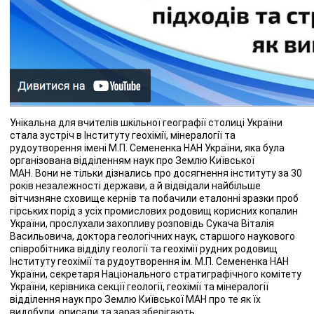
Унікальна для вчителів шкільної географії столиці України
стала зустріч в Інституту геохімії, мінералогії та
рудоутворення імені М.П. Семененка НАН України, яка була
організована відділенням наук про Землю Київської
МАН. Вони не тільки дізнались про досягнення інституту за 30
років незалежності держави, а й відвідали найбільше
вітчизняне сховище кернів та побачили еталонні зразки проб
гірських порід з усіх промислових родовищ корисних копалин
України, прослухали захопливу розповідь Сукача Віталія
Васильовича, доктора геологічних наук, старшого наукового
співробітника відділу геології та геохімії рудних родовищ
Інституту геохімії та рудоутворення ім. М.П. Семененка НАН
України, секретаря Національного стратиграфічного комітету
України, керівника секції геології, геохімії та мінералогії
відділення наук про Землю Київської МАН про те як їх
видобули, описали та зараз зберігають.