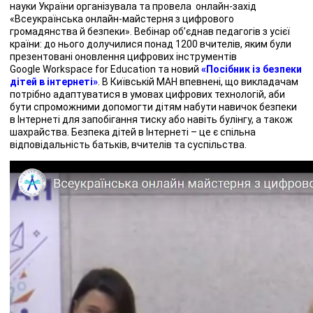
науки України організувала та провела онлайн-захід
«Всеукраїнська онлайн-майстерня з цифрового
громадянства й безпеки». Вебінар об’єднав педагогів з усієї
країни: до нього долучилися понад 1200 вчителів, яким були
презентовані оновлення цифрових інструментів
Google Workspace for Education та новий
«Посібник із безпеки
дітей в інтернеті»
. В Київській МАН впевнені, що викладачам
потрібно адаптуватися в умовах цифрових технологій, аби
бути спроможними допомогти дітям набути навичок безпеки
в Інтернеті для запобігання тиску або навіть булінгу, а також
шахрайства. Безпека дітей в Інтернеті – це є спільна
відповідальність батьків, вчителів та суспільства.