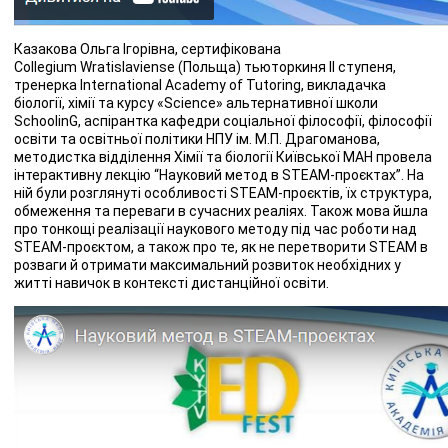
Казакова Ольга Ігорівна, сертифікована
Collegium Wratislaviense (Польща) тьюторкиня ІІ ступеня,
тренерка International Academy of Tutoring, викладачка
біології, хімії та курсу «Science» альтернативної школи
SchoolinG, аспірантка кафедри соціальної філософії, філософії
освіти та освітньої політики НПУ ім. М.П. Драгоманова,
методистка відділення Хімії та біології Київської МАН провела
інтерактивну лекцію “Науковий метод в STEAM-проєктах”. На
ній були розглянуті особливості STEAM-проєктів, їх структура,
обмеження та переваги в сучасних реаліях. Також мова йшла
про тонкощі реалізації наукового методу під час роботи над
STEAM-проєктом, а також про те, як не перетворити STEAM в
розваги й отримати максимальний розвиток необхідних у
житті навичок в контексті дистанційної освіти.