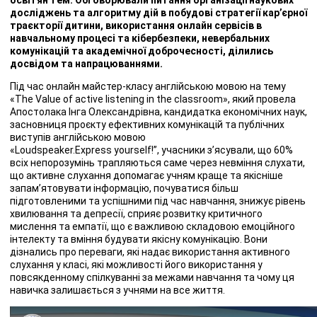
досліджень та алгоритму дій в побудові стратегії кар’єрної
траєкторії дитини, використання онлайн сервісів в
навчальному процесі та кібербезпеки, невербальних
комунікацій та академічної доброчесності, ділились
досвідом та напрацюваннями.
Під час онлайн майстер-класу англійською мовою на тему
«The Value of active listening in the classroom», який провела
Апостолака Інга Олександрівна, кандидатка економічних наук,
засновниця проєкту ефективних комунікацій та публічних
виступів англійською мовою
«Loudspeaker.Express yourself!”, учасники з’ясували, що 60%
всіх непорозумінь трапляються саме через невміння слухати,
що активне слухання допомагає учням краще та якісніше
запам’ятовувати інформацію, почуватися більш
підготовленими та успішними під час навчання, знижує рівень
хвилювання та депресії, сприяє розвитку критичного
мислення та емпатії, що є важливою складовою емоційного
інтелекту та вміння будувати якісну комунікацію. Вони
дізнались про переваги, які надає використання активного
слухання у класі, які можливості його використання у
повсякденному спілкуванні за межами навчання та чому ця
навичка залишається з учнями на все життя.