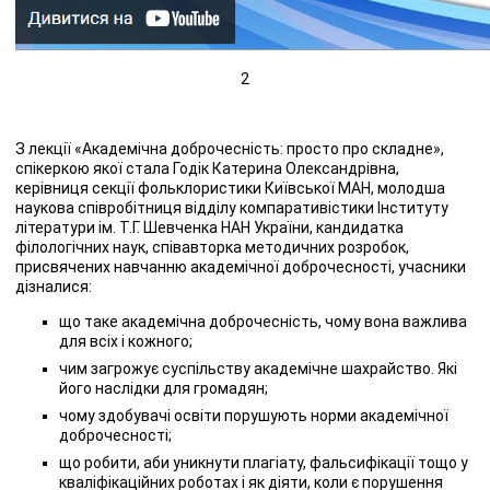
2
З лекції «Академічна доброчесність: просто про складне»,
спікеркою якої стала Годік Катерина Олександрівна,
керівниця секції фольклористики Київської МАН, молодша
наукова співробітниця відділу компаративістики Інституту
літератури ім. Т.Г. Шевченка НАН України, кандидатка
філологічних наук, співавторка методичних розробок,
присвячених навчанню академічної доброчесності, учасники
дізналися:
що таке академічна доброчесність, чому вона важлива
для всіх і кожного;
чим загрожує суспільству академічне шахрайство. Які
його наслідки для громадян;
чому здобувачі освіти порушують норми академічної
доброчесності;
що робити, аби уникнути плагіату, фальсифікації тощо у
кваліфікаційних роботах і як діяти, коли є порушення