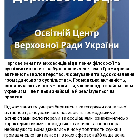
Чергове заняття вихованців відділення філософії та
суспільствознавства було присвячене темі «Громадська
активність і волонтерство. Формування та вдосконалення
громадянського суспільства». Громадська активність,
соціальна активність – поняття, які сьогодні знайомі всім
українцям. І не тільки знайомі, а й реалізуються на
практиці.
Під час заняття учні розбирались з категоріями соціальної
активності, з’ясували кого називають громадськими
активістами, волонтерами та асоціаціями, ознайомились з
характеристиками громадського активіста, волонтера,
небайдужого. Вони дізнались в чому полягають функції
громадянської активності, в яких сферах найбільше вона