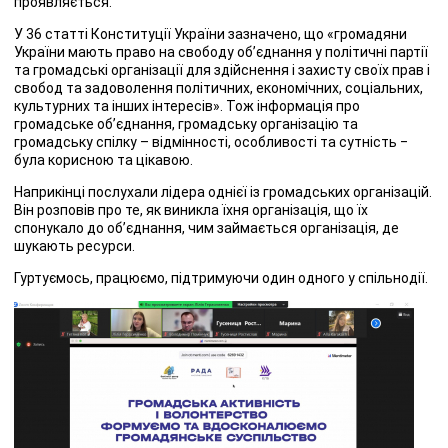
проявляється.
У 36 статті Конституції України зазначено, що «громадяни
України мають право на свободу об’єднання у політичні партії
та громадські організації для здійснення і захисту своїх прав і
свобод та задоволення політичних, економічних, соціальних,
культурних та інших інтересів». Тож інформація про
громадське об’єднання, громадську організацію та
громадську спілку – відмінності, особливості та сутність ‒
була корисною та цікавою.
Наприкінці послухали лідера однієї із громадських організацій.
Він розповів про те, як виникла їхня організація, що їх
спонукало до об’єднання, чим займається організація, де
шукають ресурси.
Гуртуємось, працюємо, підтримуючи один одного у спільнодії.