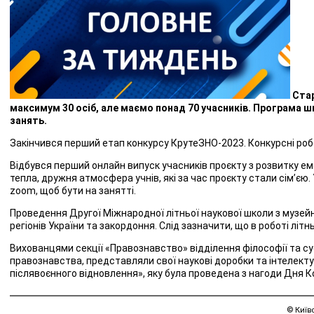
Стар
максимум 30 осіб, але маємо понад 70 учасників. Програма шк
занять.
Закінчився перший етап конкурсу КрутеЗНО-2023. Конкурсні робо
Відбувся перший онлайн випуск учасників проєкту з розвитку емоці
тепла, дружня атмосфера учнів, які за час проєкту стали сім’єю. 
zoom, щоб бути на занятті.
Проведення Другої Міжнародної літньої наукової школи з музейно
регіонів України та закордоння. Слід зазначити, що в роботі літн
Вихованцями секції «Правознавство» відділення філософії та су
правознавства, представляли свої наукові доробки та інтелектуа
післявоєнного відновлення», яку була проведена з нагоди Дня 
© Київ