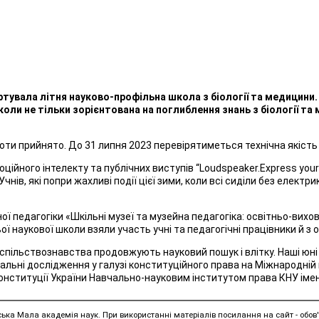
тувала літня науково-профільна школа з біології та медицини.
оли не тільки зорієнтована на поглиблення знань з біології та 
ти прийнято. До 31 липня 2023 перевірятиметься технічна якість 
йного інтелекту та публічних виступів “Loudspeaker.Express yoursel
Учнів, які попри жахливі події цієї зими, коли всі сиділи без елек
ї педагогіки «Шкільні музеї та музейна педагогіка: освітньо-вихо
ьої наукової школи взяли участь учні та педагогічні працівники й з 
спільствознавства продовжують науковий пошук і влітку. Наші юні
льні дослідження у галузі конституційного права на Міжнародній н
Конституції України Навчально-науковим інститутом права КНУ ім
ська Мала академія наук. При використанні матеріалів посилання на сайт - обов'