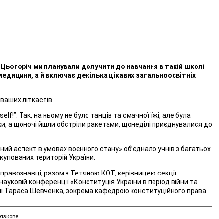
 Цьогоріч ми планували долучити до навчання в такій школі
медицини, а й включає декілька цікавих загальноосвітніх
ваших літкастів.
f!”. Так, на ньому не було танців та смачної їжі, але була
трики, а щоночі йшли обстріли ракетами, щонеділі приєднувалися до
вний аспект в умовах воєнного стану» об’єднало учнів з багатьох
окупованих територій України.
 правознавці, разом з Тетяною КОТ, керівницею секції
ауковій конференції «Конституція України в період війни та
ені Тараса Шевченка, зокрема кафедрою конституційного права.
язкове.