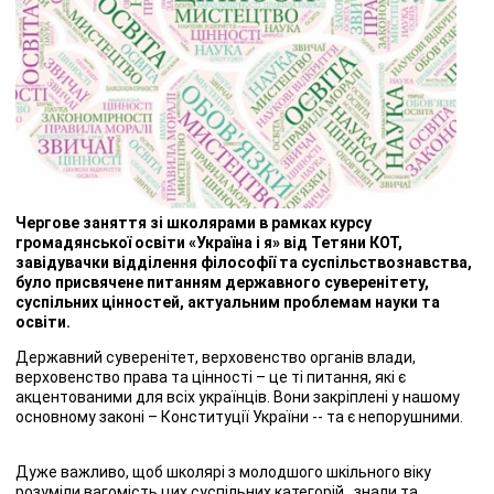
Чергове заняття зі школярами в рамках курсу
громадянської освіти «Україна і я» від Тетяни КОТ,
завідувачки відділення філософії та суспільствознавства,
було присвячене питанням державного суверенітету,
суспільних цінностей, актуальним проблемам науки та
освіти.
Державний суверенітет, верховенство органів влади,
верховенство права та цінності – це ті питання, які є
акцентованими для всіх українців. Вони закріплені у нашому
основному законі – Конституції України -- та є непорушними.
Дуже важливо, щоб школярі з молодшого шкільного віку
розуміли вагомість цих суспільних категорій , знали та