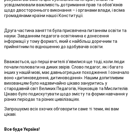
усвідомлювали важливість дотримання прав та обов’язків
щодо двостороннього виконання – і органами влади, і всіма
громадянами країни нашої Конституції.
Друга частина заняття була присвячена питанням освіти та
науки. Завданням педагога-освітянина є донесення
інформації у тому форматі, який є найбільш доречним та
прийнятним по відношенню до здобувачів освіти.
Вважається, що перші вчителі з’явилися ще тоді, коли люди
почали полювати на диких звірів. Слово педагог, як і багато
інших у нашій мові, має давньогрецьке походження. І означало
воно «дитиноведення, дитиноводіння». Нашим допитливим
вихованцям було надзвичайно цікаво зануритись у
стародавній світ Великих Педагогів, Науковців та Мислителів.
Цікаво було подискутувати щодо змісту та форми навчання у
різних періодах та різних цивілізаціях.
Запрошуємо всіх охочих обговорити саме ті теми, які вам
цікаві.
Все буде Україна!