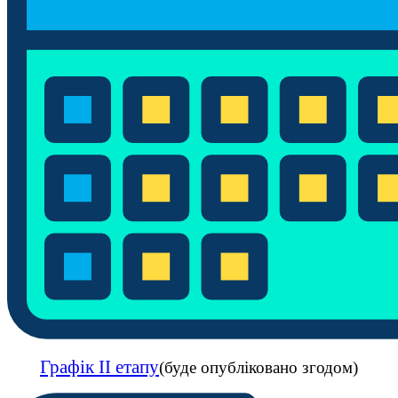
Графік ІІ етапу
(буде опубліковано згодом)