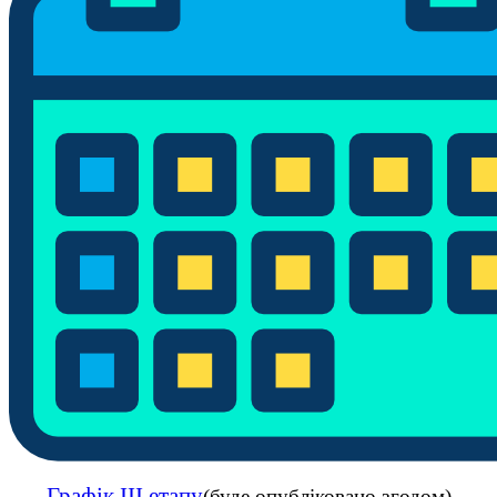
Графік ІІI етапу
(буде опубліковано згодом)