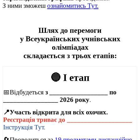
З ними зможеш
ознайомитись Тут.
Шлях до перемоги
у Всеукраїнських учнівських
олімпіадах
складається з трьох етапів:
🔵
I етап
📅Відбудеться
з _________________ по
________________ 2026 року
.
📍Участь відкрита для всіх охочих.
Реєстрація триває до ___________________
Інструкція Тут.
🔄Проводиться за
19 предметами дистанційно