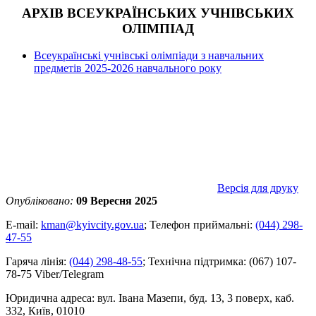
АРХІВ ВСЕУКРАЇНСЬКИХ УЧНІВСЬКИХ
ОЛІМПІАД
Всеукраїнські учнівські олімпіади з навчальних
предметів 2025-2026 навчального року
Версія для друку
Опубліковано:
09 Вересня 2025
E-mail:
kman@kyivcity.gov.ua
;
Телефон приймальні:
(044) 298-
47-55
Гаряча лінія:
(044) 298-48-55
;
Технічна підтримка:
(067) 107-
78-75 Viber/Telegram
Юридична адреса:
вул. Івана Мазепи, буд. 13, 3 поверх, каб.
332, Київ, 01010