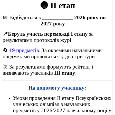
🔵
II етап
📅 Відбудеться
з ___________ 2026 року по
_____________ 2027 року
.
📍Беруть участь переможці І етапу
за
результатами протоколів журі.
🔄
19 предметів.
За окремими навчальними
предметами проводяться у два-три тури.
🥇 За результатами формують рейтинг і
визначають учасників
ІІІ етапу
.
На допомогу учаснику:
Умови проведення ІІ етапу Всеукраїнських
учнівських олімпіад з навчальних
предметів у 2026/2027 навчальному році у