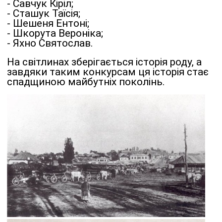
- Савчук Кіріл;
- Сташук Таїсія;
- Шешеня Ентоні;
- Шкорута Вероніка;
- Яхно Святослав.
На світлинах зберігається історія роду, а
завдяки таким конкурсам ця історія стає
спадщиною майбутніх поколінь.